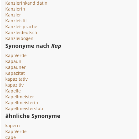
Kanzlerinkandidatin
Kanzlerin
Kanzler
Kanzleistil
Kanzleisprache
Kanzleideutsch
Kanzleibogen
Synonyme nach
Kap
Kap Verde
Kapaun
Kapauner
Kapazität
kapazitativ
kapazitiv
Kapelle
Kapellmeister
Kapellmeisterin
Kapellmeisterstab
ähnliche Synonyme
kapern
Kap Verde
Cape