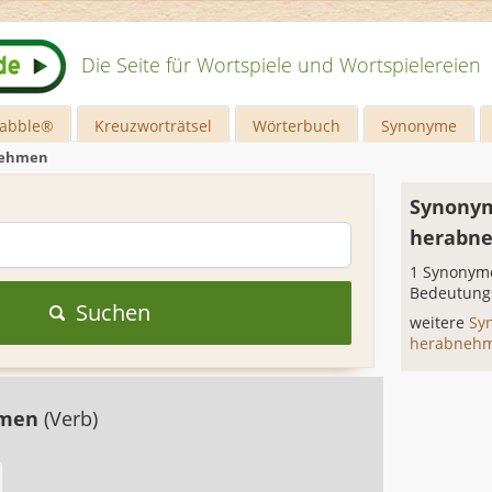
Die Seite für Wortspiele und Wortspielereien
rabble®
Kreuzworträtsel
Wörterbuch
Synonyme
nehmen
Synonym
herabn
1 Synonyme
Bedeutung
Suchen
weitere
Sy
herabneh
hmen
(Verb)