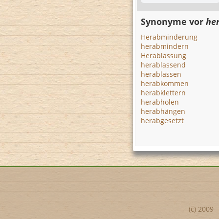
Synonyme vor
he
Herabminderung
herabmindern
Herablassung
herablassend
herablassen
herabkommen
herabklettern
herabholen
herabhängen
herabgesetzt
(c) 2009 