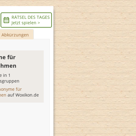
RÄTSEL DES TAGES
Jetzt spielen >
Abkürzungen
e für
ehmen
 in 1
sgruppen
nonyme für
men
auf Woxikon.de