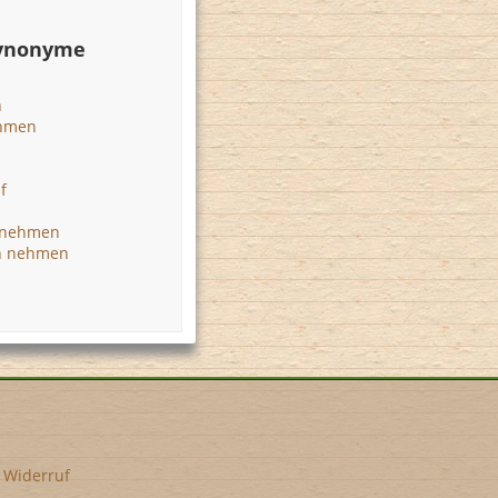
Synonyme
n
ehmen
f
snehmen
n nehmen
•
Widerruf