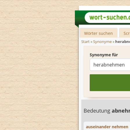
Wörter suchen
Sc
Start
»
Synonyme
»
herab
Synonyme für
Bedeutung
abne
auseinander nehmen