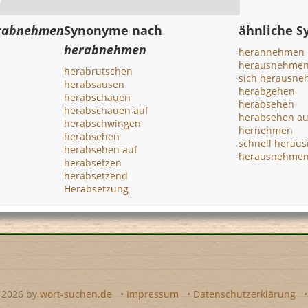
rabnehmen
Synonyme nach
ähnliche 
herabnehmen
herannehmen
herausnehme
herabrutschen
sich herausn
herabsausen
herabgehen
herabschauen
herabsehen
herabschauen auf
herabsehen au
herabschwingen
hernehmen
herabsehen
schnell herau
herabsehen auf
herausnehme
herabsetzen
herabsetzend
Herabsetzung
- 2026 by
wort-suchen.de
•
Impressum
•
Datenschutzerklärung