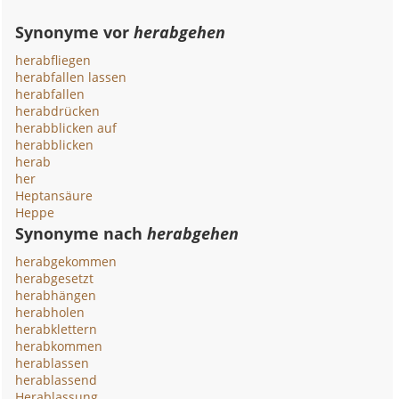
Synonyme vor
herabgehen
herabfliegen
herabfallen lassen
herabfallen
herabdrücken
herabblicken auf
herabblicken
herab
her
Heptansäure
Heppe
Synonyme nach
herabgehen
herabgekommen
herabgesetzt
herabhängen
herabholen
herabklettern
herabkommen
herablassen
herablassend
Herablassung