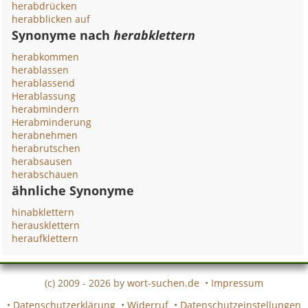
herabdrücken
herabblicken auf
Synonyme nach
herabklettern
herabkommen
herablassen
herablassend
Herablassung
herabmindern
Herabminderung
herabnehmen
herabrutschen
herabsausen
herabschauen
ähnliche Synonyme
hinabklettern
herausklettern
heraufklettern
(c) 2009 - 2026 by
wort-suchen.de
•
Impressum
•
Datenschutzerklärung
•
Widerruf
•
Datenschutzeinstellungen