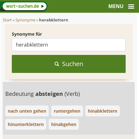
Start
»
Synonyme
»
herabklettern
Synonyme für
Suchen
Bedeutung
absteigen
(Verb)
nach unten gehen
runtergehen
hinabklettern
hinunterklettern
hinabgehen