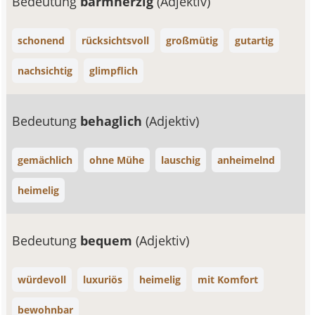
Bedeutung
barmherzig
(Adjektiv)
schonend
rücksichtsvoll
großmütig
gutartig
nachsichtig
glimpflich
Bedeutung
behaglich
(Adjektiv)
gemächlich
ohne Mühe
lauschig
anheimelnd
heimelig
Bedeutung
bequem
(Adjektiv)
würdevoll
luxuriös
heimelig
mit Komfort
bewohnbar