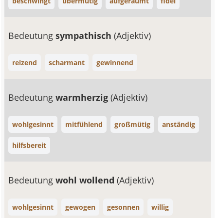
beschwingt
übermütig
aufgeräumt
fidel
Bedeutung
sympathisch
(Adjektiv)
reizend
scharmant
gewinnend
Bedeutung
warmherzig
(Adjektiv)
wohlgesinnt
mitfühlend
großmütig
anständig
hilfsbereit
Bedeutung
wohl wollend
(Adjektiv)
wohlgesinnt
gewogen
gesonnen
willig