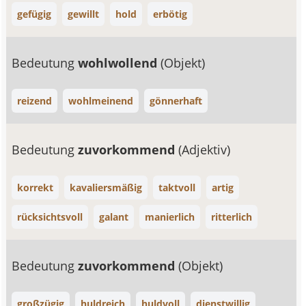
gefügig
gewillt
hold
erbötig
Bedeutung
wohlwollend
(Objekt)
reizend
wohlmeinend
gönnerhaft
Bedeutung
zuvorkommend
(Adjektiv)
korrekt
kavaliersmäßig
taktvoll
artig
rücksichtsvoll
galant
manierlich
ritterlich
Bedeutung
zuvorkommend
(Objekt)
großzügig
huldreich
huldvoll
dienstwillig