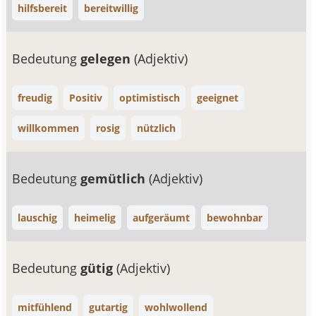
hilfsbereit
bereitwillig
Bedeutung
gelegen
(Adjektiv)
freudig
Positiv
optimistisch
geeignet
willkommen
rosig
nützlich
Bedeutung
gemütlich
(Adjektiv)
lauschig
heimelig
aufgeräumt
bewohnbar
Bedeutung
gütig
(Adjektiv)
mitfühlend
gutartig
wohlwollend