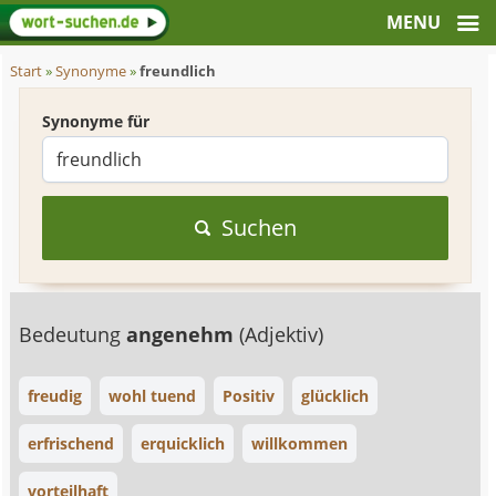
Start
»
Synonyme
»
freundlich
Synonyme für
Suchen
Bedeutung
angenehm
(Adjektiv)
freudig
wohl tuend
Positiv
glücklich
erfrischend
erquicklich
willkommen
vorteilhaft