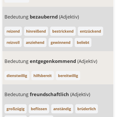
Bedeutung
bezaubernd
(Adjektiv)
reizend
hinreißend
bestrickend
entzückend
reizvoll
anziehend
gewinnend
beliebt
Bedeutung
entgegenkommend
(Adjektiv)
dienstwillig
hilfsbereit
bereitwillig
Bedeutung
freundschaftlich
(Adjektiv)
großzügig
beflissen
anständig
brüderlich