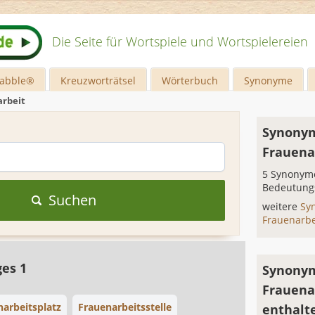
Die Seite für Wortspiele und Wortspielereien
rabble®
Kreuzworträtsel
Wörterbuch
Synonyme
rbeit
Synonym
Frauena
5 Synonyme
Bedeutung
Suchen
weitere
Sy
Frauenarb
ges 1
Synonym
Frauena
narbeitsplatz
Frauenarbeitsstelle
enthalt