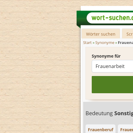
Wörter suchen
Sc
Start
»
Synonyme
»
Frauena
Synonyme für
Bedeutung
Sonsti
Frauenberuf
Fraue