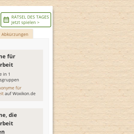
RÄTSEL DES TAGES
Jetzt spielen >
Abkürzungen
e für
rbeit
 in 1
sgruppen
nonyme für
eit
auf Woxikon.de
e, die
rbeit
en