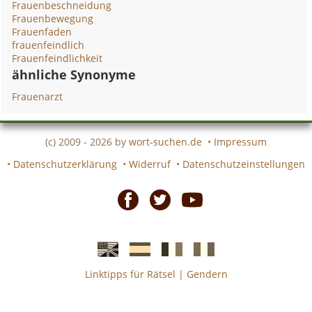
Frauenbeschneidung
Frauenbewegung
Frauenfaden
frauenfeindlich
Frauenfeindlichkeit
ähnliche Synonyme
Frauenarzt
(c) 2009 - 2026 by
wort-suchen.de
•
Impressum
•
Datenschutzerklärung
•
Widerruf
•
Datenschutzeinstellungen
Facebook
Twitter
Youtube
Linktipps für Rätsel
|
Gendern
Englische
Spanische
französiche
italienische
wort-
wort-
Kreuzworträtsel-
Kreuzworträtsel-