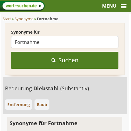
Start
»
Synonyme
»
Fortnahme
Synonyme für
Suchen
Bedeutung
Diebstahl
(Substantiv)
Entfernung
Raub
Synonyme für Fortnahme