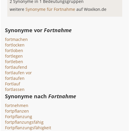
2 Synonyme in 1 Bedeutungsgruppen
weitere
Synonyme für Fortnahme
auf Woxikon.de
Synonyme vor
Fortnahme
fortmachen
fortlocken
fortloben
fortlegen
fortleben
fortlaufend
fortlaufen vor
fortlaufen
Fortlauf
fortlassen
Synonyme nach
Fortnahme
fortnehmen
fortpflanzen
Fortpflanzung
fortpflanzungsfähig
Fortpflanzungsfähigkeit