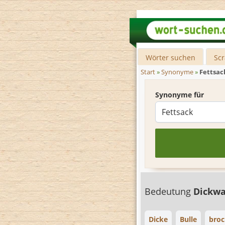
Wörter suchen
Sc
Start
»
Synonyme
»
Fettsac
Synonyme für
Bedeutung
Dickw
Dicke
Bulle
bro