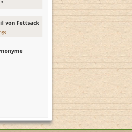
in.
il von Fettsack
nge
Synonyme