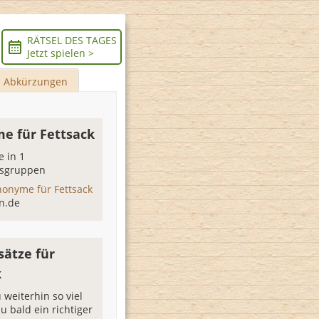
RÄTSEL DES TAGES
Jetzt spielen >
Abkürzungen
e für Fettsack
 in 1
sgruppen
nonyme für Fettsack
n.de
sätze für
k
weiterhin so viel
du bald ein richtiger