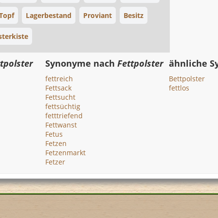
Topf
Lagerbestand
Proviant
Besitz
terkiste
tpolster
Synonyme nach
Fettpolster
ähnliche 
fettreich
Bettpolster
Fettsack
fettlos
Fettsucht
fettsüchtig
fetttriefend
Fettwanst
Fetus
Fetzen
Fetzenmarkt
Fetzer