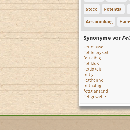
Stock
Potential
Ansammlung
Hams
Synonyme vor
Fet
Fettmasse
Fettleibigkeit
fettleibig
Fettkloß
Fettigkeit
fettig
Fetthenne
fetthaltig
fettglänzend
Fettgewebe