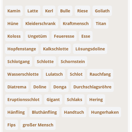
Kamin
Latte
Kerl
Bulle
Riese
Goliath
Hüne
Kleiderschrank
Kraftmensch
Titan
Koloss
Ungetüm
Feueresse
Esse
Hopfenstange
Kalkschlotte
Lösungsdoline
Schlotgang
Schlotte
Schornstein
Wasserschlotte
Lulatsch
Schlot
Rauchfang
Diatrema
Doline
Donga
Durchschlagsröhre
Eruptionsschlot
Gigant
Schlaks
Hering
Hänfling
Bluthänfling
Handtuch
Hungerhaken
Fips
großer Mensch