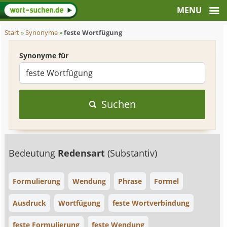
Start
»
Synonyme
»
feste Wortfügung
Synonyme für
Suchen
Bedeutung
Redensart
(Substantiv)
Formulierung
Wendung
Phrase
Formel
Ausdruck
Wortfügung
feste Wortverbindung
feste Formulierung
feste Wendung