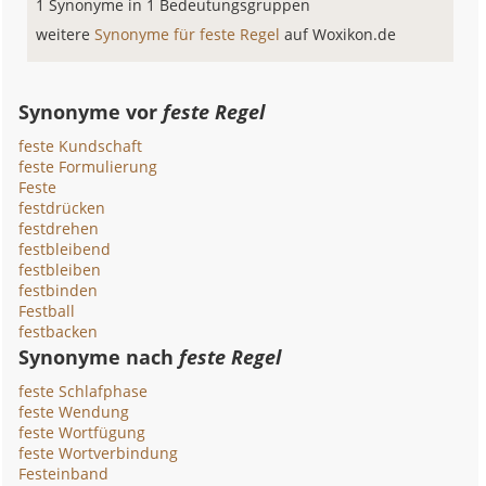
1 Synonyme in 1 Bedeutungsgruppen
weitere
Synonyme für feste Regel
auf Woxikon.de
Synonyme vor
feste Regel
feste Kundschaft
feste Formulierung
Feste
festdrücken
festdrehen
festbleibend
festbleiben
festbinden
Festball
festbacken
Synonyme nach
feste Regel
feste Schlafphase
feste Wendung
feste Wortfügung
feste Wortverbindung
Festeinband