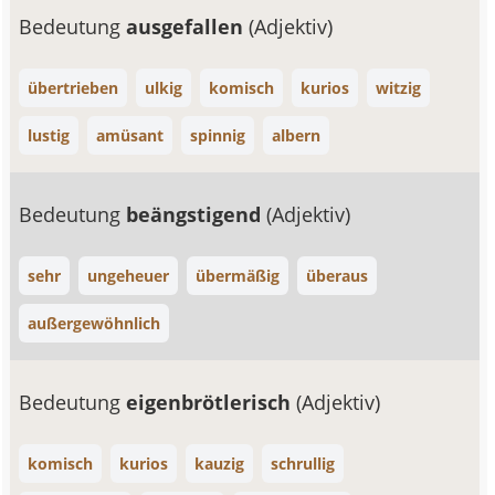
Bedeutung
ausgefallen
(Adjektiv)
übertrieben
ulkig
komisch
kurios
witzig
lustig
amüsant
spinnig
albern
Bedeutung
beängstigend
(Adjektiv)
sehr
ungeheuer
übermäßig
überaus
außergewöhnlich
Bedeutung
eigenbrötlerisch
(Adjektiv)
komisch
kurios
kauzig
schrullig