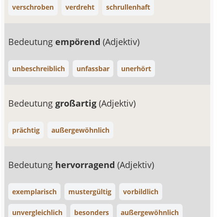
verschroben
verdreht
schrullenhaft
Bedeutung
empörend
(Adjektiv)
unbeschreiblich
unfassbar
unerhört
Bedeutung
großartig
(Adjektiv)
prächtig
außergewöhnlich
Bedeutung
hervorragend
(Adjektiv)
exemplarisch
mustergültig
vorbildlich
unvergleichlich
besonders
außergewöhnlich