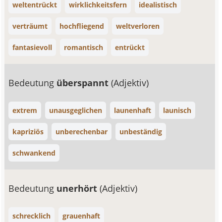
weltentrückt
wirklichkeitsfern
idealistisch
verträumt
hochfliegend
weltverloren
fantasievoll
romantisch
entrückt
Bedeutung
überspannt
(Adjektiv)
extrem
unausgeglichen
launenhaft
launisch
kapriziös
unberechenbar
unbeständig
schwankend
Bedeutung
unerhört
(Adjektiv)
schrecklich
grauenhaft