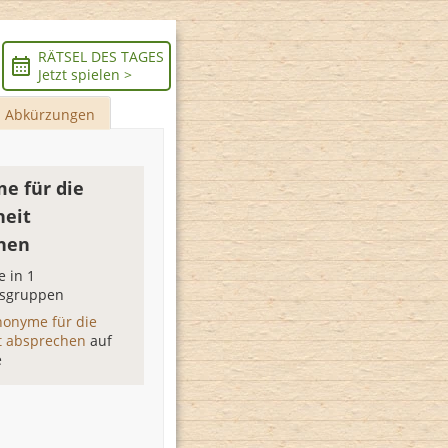
RÄTSEL DES TAGES
Jetzt spielen >
Abkürzungen
e für die
heit
hen
 in 1
sgruppen
nonyme für die
it absprechen
auf
e