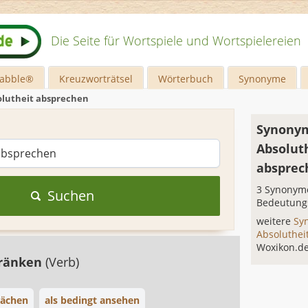
Die Seite für Wortspiele und Wortspielereien
rabble®
Kreuzworträtsel
Wörterbuch
Synonyme
olutheit absprechen
Synonym
Absolut
absprec
3 Synonyme
Suchen
Bedeutung
weitere
Sy
Absoluthe
Woxikon.d
hränken
(Verb)
ächen
als bedingt ansehen