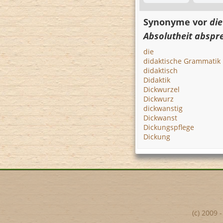
Synonyme vor
die
Absolutheit abspr
die
didaktische Grammatik
didaktisch
Didaktik
Dickwurzel
Dickwurz
dickwanstig
Dickwanst
Dickungspflege
Dickung
(c) 2009 