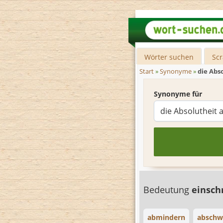
Wörter suchen
Sc
Start
»
Synonyme
»
die Abs
Synonyme für
Bedeutung
einsc
abmindern
abschw