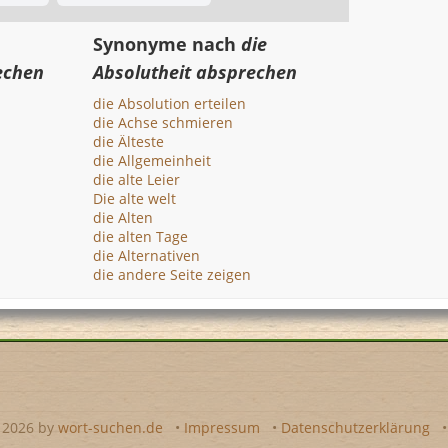
Synonyme nach
die
echen
Absolutheit absprechen
die Absolution erteilen
die Achse schmieren
die Älteste
die Allgemeinheit
die alte Leier
Die alte welt
die Alten
die alten Tage
die Alternativen
die andere Seite zeigen
- 2026 by
wort-suchen.de
•
Impressum
•
Datenschutzerklärung