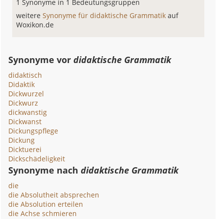
1 Synonyme in 1 Bedeutungsgruppen
weitere
Synonyme für didaktische Grammatik
auf
Woxikon.de
Synonyme vor
didaktische Grammatik
didaktisch
Didaktik
Dickwurzel
Dickwurz
dickwanstig
Dickwanst
Dickungspflege
Dickung
Dicktuerei
Dickschädeligkeit
Synonyme nach
didaktische Grammatik
die
die Absolutheit absprechen
die Absolution erteilen
die Achse schmieren