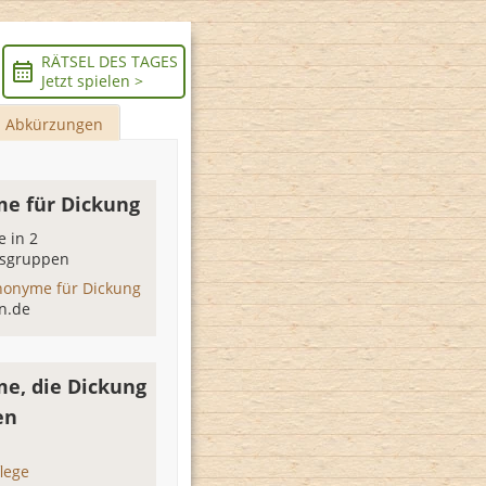
RÄTSEL DES TAGES
Jetzt spielen >
Abkürzungen
e für Dickung
 in 2
sgruppen
nonyme für Dickung
n.de
e, die Dickung
en
g
lege