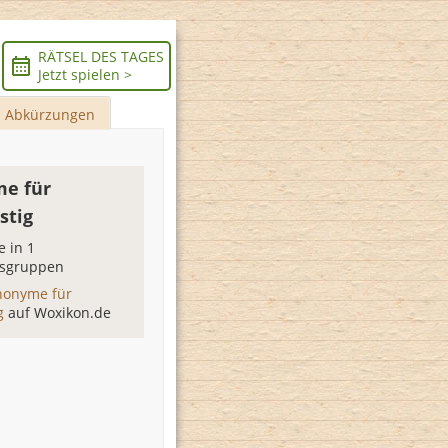
RÄTSEL DES TAGES
Jetzt spielen >
Abkürzungen
e für
stig
 in 1
sgruppen
nonyme für
ig
auf Woxikon.de