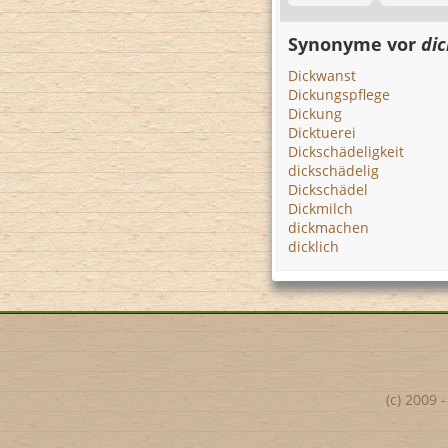
Synonyme vor
di
Dickwanst
Dickungspflege
Dickung
Dicktuerei
Dickschädeligkeit
dickschädelig
Dickschädel
Dickmilch
dickmachen
dicklich
(c) 2009 