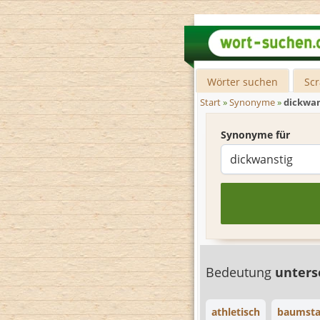
Wörter suchen
Sc
Start
»
Synonyme
»
dickwan
Synonyme für
Bedeutung
unters
athletisch
baumsta