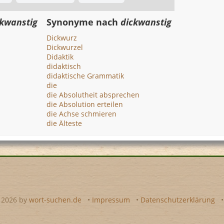
ckwanstig
Synonyme nach
dickwanstig
Dickwurz
Dickwurzel
Didaktik
didaktisch
didaktische Grammatik
die
die Absolutheit absprechen
die Absolution erteilen
die Achse schmieren
die Älteste
- 2026 by
wort-suchen.de
•
Impressum
•
Datenschutzerklärung