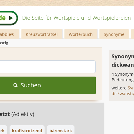
Die Seite für Wortspiele und Wortspielereien
rabble®
Kreuzworträtsel
Wörterbuch
Synonyme
stig
Synonym
dickwan
4 Synonyme
Bedeutung
Suchen
weitere
Sy
dickwanst
etzt
(Adjektiv)
rk
kraftstrotzend
bärenstark