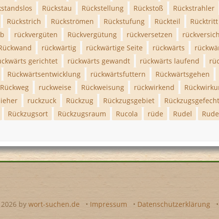
kstandslos
Rückstau
Rückstellung
Rückstoß
Rückstrahler
Rückstrich
Rückströmen
Rückstufung
Rückteil
Rücktritt
rb
rückvergüten
Rückvergütung
rückversetzen
rückversic
Rückwand
rückwärtig
rückwärtige Seite
rückwärts
rückwä
ückwärts gerichtet
rückwärts gewandt
rückwärts laufend
rü
Rückwärtsentwicklung
rückwärtsfuttern
Rückwärtsgehen
Rückweg
ruckweise
Rückweisung
rückwirkend
Rückwirku
ieher
ruckzuck
Rückzug
Rückzugsgebiet
Rückzugsgefech
Rückzugsort
Rückzugsraum
Rucola
rüde
Rudel
Rude
- 2026 by
wort-suchen.de
•
Impressum
•
Datenschutzerklärung