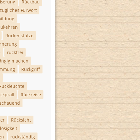
ßerung
Rückbau
zügliches Fürwort
bildung
zukehren
Rückenstütze
nnerung
e
ruckfrei
ängig machen
ümmung
Rückgriff
e
Rückleuchte
ckprall
Rückreise
kschauend
zer
Rücksicht
losigkeit
en
rückständig