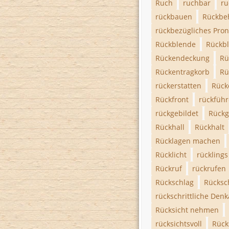
Ruch
ruchbar
ru
rückbauen
Rückbe
rückbezügliches Pr
Rückblende
Rückbl
Rückendeckung
Rü
Rückentragkorb
Rü
rückerstatten
Rück
Rückfront
rückfüh
rückgebildet
Rückg
Rückhall
Rückhalt
Rücklagen machen
Rücklicht
rücklings
Rückruf
rückrufen
Rückschlag
Rücksc
rückschrittliche Denk
Rücksicht nehmen
rücksichtsvoll
Rück