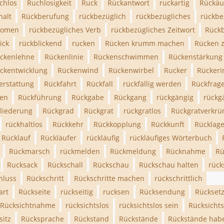
chlos
Ruchlosigkeit
Ruck
Rückantwort
ruckartig
Rückäu
halt
Rückberufung
rückbezüglich
rückbezügliches
rückbe
onomen
rückbezügliches Verb
rückbezügliches Zeitwort
Rück
ick
rückblickend
rucken
Rücken krumm machen
Rücken 
ckenlehne
Rückenlinie
Rückenschwimmen
Rückenstärkung
ckentwicklung
Rückenwind
Rückenwirbel
Rucker
Rückeri
erstattung
Rückfahrt
Rückfall
rückfällig werden
Rückfrag
ren
Rückführung
Rückgabe
Rückgang
rückgängig
rückg
liederung
Rückgrad
Rückgrat
rückgratlos
Rückgratverkr
rückhaltlos
Rückkehr
Rückkopplung
Rückkunft
Rücklag
Rücklauf
Rückläufer
rückläufig
rückläufiges Wörterbuch
Rückmarsch
rückmelden
Rückmeldung
Rücknahme
Rü
Rucksack
Rückschall
Rückschau
Rückschau halten
rüc
hluss
Rückschritt
Rückschritte machen
rückschrittlich
art
Rückseite
rückseitig
rucksen
Rücksendung
Rückset
Rücksichtnahme
rücksichtslos
rücksichtslos sein
Rücksichts
sitz
Rücksprache
Rückstand
Rückstände
Rückstände hab