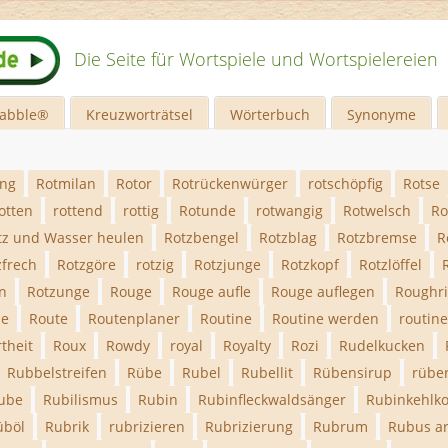
Die Seite für Wortspiele und Wortspielereien
rabble®
Kreuzworträtsel
Wörterbuch
Synonyme
ing
Rotmilan
Rotor
Rotrückenwürger
rotschöpfig
Rotse
otten
rottend
rottig
Rotunde
rotwangig
Rotwelsch
Ro
tz und Wasser heulen
Rotzbengel
Rotzblag
Rotzbremse
R
zfrech
Rotzgöre
rotzig
Rotzjunge
Rotzkopf
Rotzlöffel
n
Rotzunge
Rouge
Rouge aufle
Rouge auflegen
Roughri
le
Route
Routenplaner
Routine
Routine werden
routin
theit
Roux
Rowdy
royal
Royalty
Rozi
Ru­del­ku­cken
Rubbelstreifen
Rübe
Rubel
Rubellit
Rübensirup
rübe
Cube
Rubilismus
Rubin
Rubinfleckwaldsänger
Rubinkehlko
üböl
Rubrik
rubrizieren
Rubrizierung
Rubrum
Rubus a