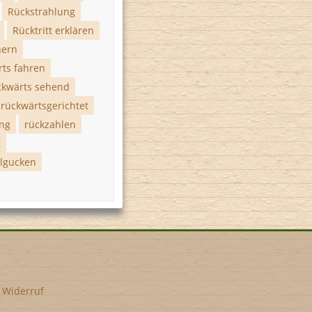
Rückstrahlung
Rücktritt erklären
hern
rts fahren
ckwärts sehend
rückwärtsgerichtet
ng
rückzahlen
t
lgucken
•
Widerruf