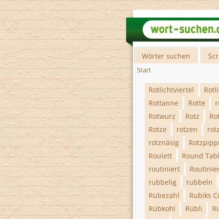
Wörter suchen
Sc
Start
Rotlichtviertel
Rotl
Rottanne
Rotte
r
Rotwurz
Rotz
Ro
Rotze
rotzen
rot
rotznäsig
Rotzpipp
Roulett
Round Tab
routiniert
Routinier
rubbelig
rubbeln
Rübezahl
Rubiks 
Rübkohl
Rübli
R