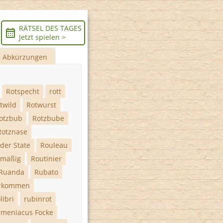
RÄTSEL DES TAGES
Jetzt spielen >
Abkürzungen
Rotspecht
rott
twild
Rotwurst
otzbub
Rotzbube
Rotznase
der State
Rouleau
emäßig
Routinier
Ruanda
Rubato
rkommen
libri
rubinrot
rmeniacus Focke