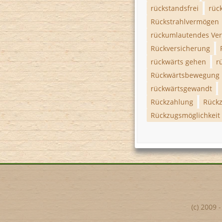
rückstandsfrei
rüc
Rückstrahlvermögen
rückumlautendes Ve
Rückversicherung
rückwärts gehen
r
Rückwärtsbewegung
rückwärtsgewandt
Rückzahlung
Rückz
Rückzugsmöglichkeit
(c) 2009 