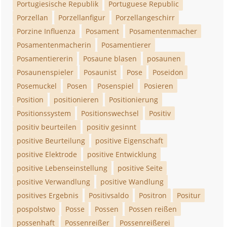
Portugiesische Republik
Portuguese Republic
Porzellan
Porzellanfigur
Porzellangeschirr
Porzine Influenza
Posament
Posamentenmacher
Posamentenmacherin
Posamentierer
Posamentiererin
Posaune blasen
posaunen
Posaunenspieler
Posaunist
Pose
Poseidon
Posemuckel
Posen
Posenspiel
Posieren
Position
positionieren
Positionierung
Positionssystem
Positionswechsel
Positiv
positiv beurteilen
positiv gesinnt
positive Beurteilung
positive Eigenschaft
positive Elektrode
positive Entwicklung
positive Lebenseinstellung
positive Seite
positive Verwandlung
positive Wandlung
positives Ergebnis
Positivsaldo
Positron
Positur
pospolstwo
Posse
Possen
Possen reißen
possenhaft
Possenreißer
Possenreißerei