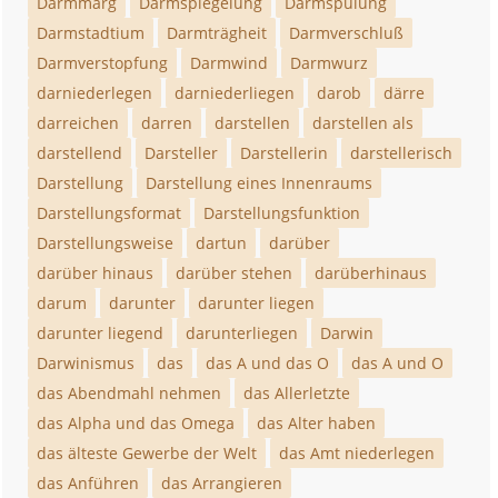
Darmmarg
Darmspiegelung
Darmspülung
Darmstadtium
Darmträgheit
Darmverschluß
Darmverstopfung
Darmwind
Darmwurz
darniederlegen
darniederliegen
darob
därre
darreichen
darren
darstellen
darstellen als
darstellend
Darsteller
Darstellerin
darstellerisch
Darstellung
Darstellung eines Innenraums
Darstellungsformat
Darstellungsfunktion
Darstellungsweise
dartun
darüber
darüber hinaus
darüber stehen
darüberhinaus
darum
darunter
darunter liegen
darunter liegend
darunterliegen
Darwin
Darwinismus
das
das A und das O
das A und O
das Abendmahl nehmen
das Allerletzte
das Alpha und das Omega
das Alter haben
das älteste Gewerbe der Welt
das Amt niederlegen
das Anführen
das Arrangieren