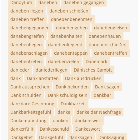
Dandytum
daneben
daneben gegangen
daneben liegen
daneben schießen
daneben treffen
danebenbenehmen
danebengegangen
danebengehen
danebengießen
danebengreifen
danebenhalten
danebenhauen
danebenliegen
danebenliegend
danebenschießen
danebenschlagen
danebentappen
danebentreffen
danebentreten
danebenzielen
Dänemark
danieder
daniederliegen
Dänisches Gambit
dank
Dank abstatten
Dank ausdrücken
Dank aussprechen
Dank bekunden
Dank sagen
Dank schulden
Dank schuldig sein
dankbar
dankbare Gesinnung
Dankbarkeit
Dankbarkeitsgefühl
danke
danke der Nachfrage
Dankempfindung
danken
dankenswert
dankerfüllt
Dankesschuld
Dankeswort
Dankgebet
Dankgefühl
danksagen
Danksagung