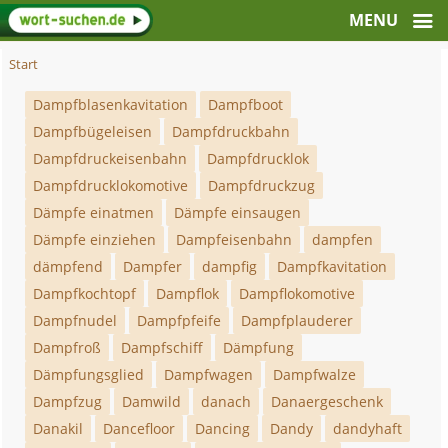
Start
Dampfblasenkavitation
Dampfboot
Dampfbügeleisen
Dampfdruckbahn
Dampfdruckeisenbahn
Dampfdrucklok
Dampfdrucklokomotive
Dampfdruckzug
Dämpfe einatmen
Dämpfe einsaugen
Dämpfe einziehen
Dampfeisenbahn
dampfen
dämpfend
Dampfer
dampfig
Dampfkavitation
Dampfkochtopf
Dampflok
Dampflokomotive
Dampfnudel
Dampfpfeife
Dampfplauderer
Dampfroß
Dampfschiff
Dämpfung
Dämpfungsglied
Dampfwagen
Dampfwalze
Dampfzug
Damwild
danach
Danaergeschenk
Danakil
Dancefloor
Dancing
Dandy
dandyhaft