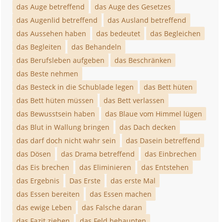
das Auge betreffend
das Auge des Gesetzes
das Augenlid betreffend
das Ausland betreffend
das Aussehen haben
das bedeutet
das Begleichen
das Begleiten
das Behandeln
das Berufsleben aufgeben
das Beschränken
das Beste nehmen
das Besteck in die Schublade legen
das Bett hüten
das Bett hüten müssen
das Bett verlassen
das Bewusstsein haben
das Blaue vom Himmel lügen
das Blut in Wallung bringen
das Dach decken
das darf doch nicht wahr sein
das Dasein betreffend
das Dösen
das Drama betreffend
das Einbrechen
das Eis brechen
das Eliminieren
das Entstehen
das Ergebnis
Das Erste
das erste Mal
das Essen bereiten
das Essen machen
das ewige Leben
das Falsche daran
das Fazit ziehen
das Feld behaupten