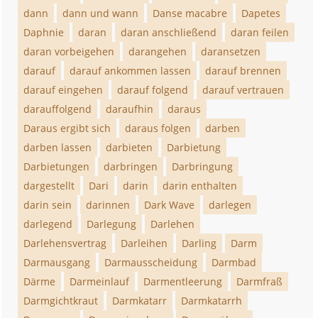
dann
dann und wann
Danse macabre
Dapetes
Daphnie
daran
daran anschließend
daran feilen
daran vorbeigehen
darangehen
daransetzen
darauf
darauf ankommen lassen
darauf brennen
darauf eingehen
darauf folgend
darauf vertrauen
darauffolgend
daraufhin
daraus
Daraus ergibt sich
daraus folgen
darben
darben lassen
darbieten
Darbietung
Darbietungen
darbringen
Darbringung
dargestellt
Dari
darin
darin enthalten
darin sein
darinnen
Dark Wave
darlegen
darlegend
Darlegung
Darlehen
Darlehensvertrag
Darleihen
Darling
Darm
Darmausgang
Darmausscheidung
Darmbad
Därme
Darmeinlauf
Darmentleerung
Darmfraß
Darmgichtkraut
Darmkatarr
Darmkatarrh