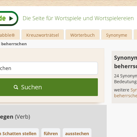
Die Seite für Wortspiele und Wortspielereien
rabble®
Kreuzworträtsel
Wörterbuch
Synonyme
d beherrschen
Synonym
beherrs
24 Synonym
Bedeutung
Suchen
weitere
Sy
beherrsch
iegen
(Verb)
n Schatten stellen
führen
ausstechen