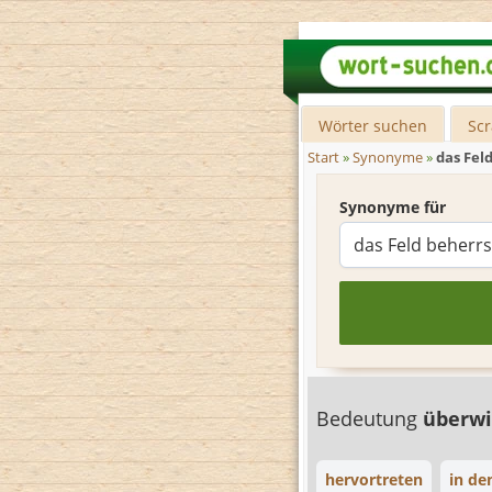
Wörter suchen
Sc
Start
»
Synonyme
»
das Fel
Synonyme für
Bedeutung
überw
hervortreten
in de