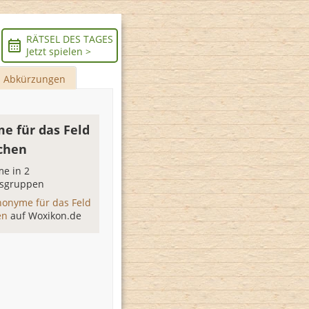
RÄTSEL DES TAGES
Jetzt spielen >
Abkürzungen
e für das Feld
chen
e in 2
sgruppen
nonyme für das Feld
en
auf Woxikon.de