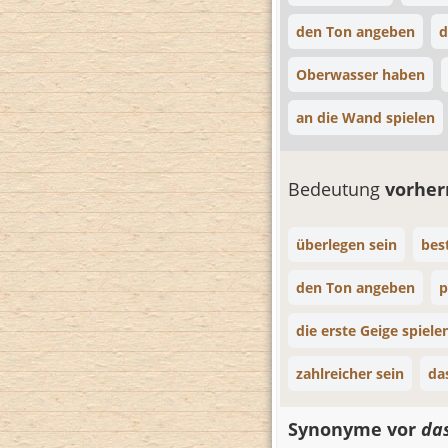
den Ton angeben
d
Oberwasser haben
an die Wand spielen
Bedeutung
vorher
überlegen sein
bes
den Ton angeben
p
die erste Geige spiele
zahlreicher sein
da
Synonyme vor
das