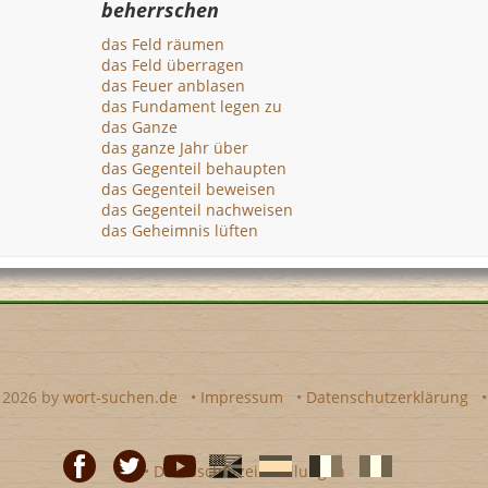
beherrschen
das Feld räumen
das Feld überragen
das Feuer anblasen
das Fundament legen zu
das Ganze
das ganze Jahr über
das Gegenteil behaupten
das Gegenteil beweisen
das Gegenteil nachweisen
das Geheimnis lüften
- 2026 by
wort-suchen.de
•
Impressum
•
Datenschutzerklärung
•
Datenschutzeinstellungen