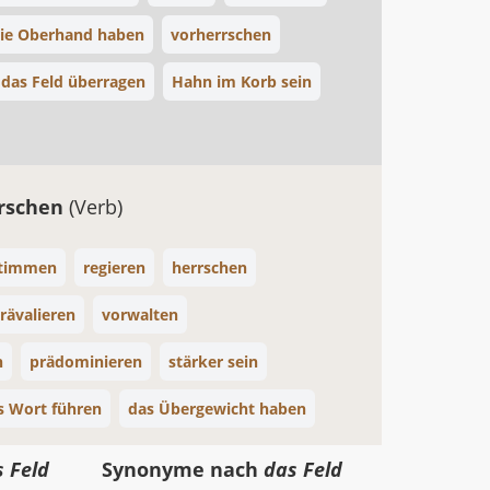
ie Oberhand haben
vorherrschen
das Feld überragen
Hahn im Korb sein
rschen
(Verb)
timmen
regieren
herrschen
rävalieren
vorwalten
n
prädominieren
stärker sein
s Wort führen
das Übergewicht haben
 Feld
Synonyme nach
das Feld