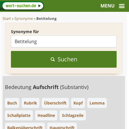
Start
»
Synonyme
»
Betitelung
Synonyme für
Suchen
Bedeutung
Aufschrift
(Substantiv)
Buch
Rubrik
Überschrift
Kopf
Lemma
Schallplatte
Headline
Schlagzeile
Balkenüberschrift
Hauptschrift