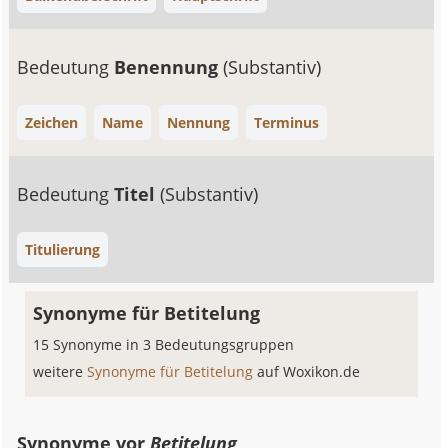
Bedeutung
Benennung
(Substantiv)
Zeichen
Name
Nennung
Terminus
Bedeutung
Titel
(Substantiv)
Titulierung
Synonyme für Betitelung
15 Synonyme in 3 Bedeutungsgruppen
weitere
Synonyme für Betitelung
auf Woxikon.de
Synonyme vor
Betitelung