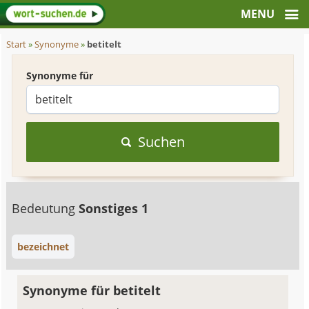
Start
»
Synonyme
»
betitelt
Synonyme für
Suchen
Bedeutung
Sonstiges 1
bezeichnet
Synonyme für betitelt