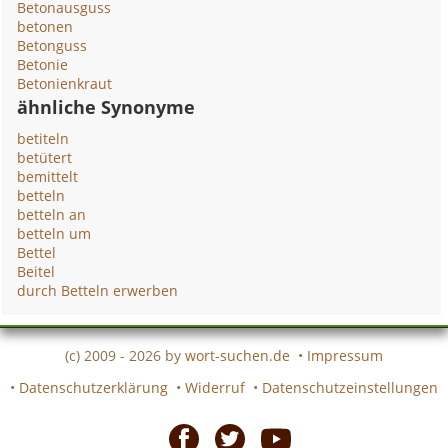
Betonausguss
betonen
Betonguss
Betonie
Betonienkraut
ähnliche Synonyme
betiteln
betütert
bemittelt
betteln
betteln an
betteln um
Bettel
Beitel
durch Betteln erwerben
(c) 2009 - 2026 by
wort-suchen.de
•
Impressum
•
Datenschutzerklärung
•
Widerruf
•
Datenschutzeinstellungen