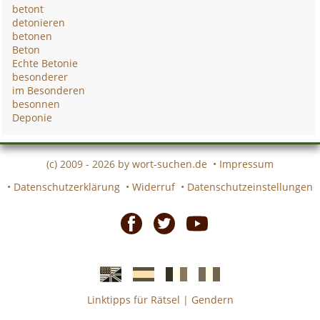
betont
detonieren
betonen
Beton
Echte Betonie
besonderer
im Besonderen
besonnen
Deponie
(c) 2009 - 2026 by
wort-suchen.de
•
Impressum
•
Datenschutzerklärung
•
Widerruf
•
Datenschutzeinstellungen
Facebook
Twitter
Youtube
Linktipps für Rätsel
|
Gendern
Englische
Spanische
französiche
italienische