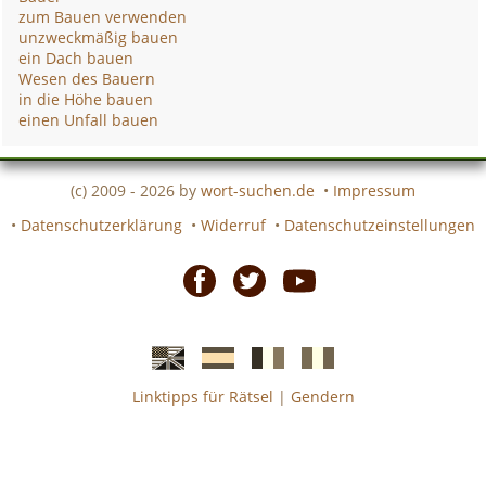
zum Bauen verwenden
unzweckmäßig bauen
ein Dach bauen
Wesen des Bauern
in die Höhe bauen
einen Unfall bauen
(c) 2009 - 2026 by
wort-suchen.de
•
Impressum
•
Datenschutzerklärung
•
Widerruf
•
Datenschutzeinstellungen
Facebook
Twitter
Youtube
Linktipps für Rätsel
|
Gendern
Englische
Spanische
französiche
italienische
wort-
wort-
Kreuzworträtsel-
Kreuzworträtsel-