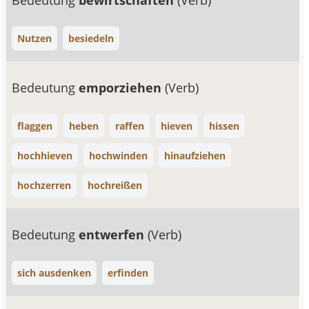
Bedeutung
bewirtschaften
(Verb)
Nutzen
besiedeln
Bedeutung
emporziehen
(Verb)
flaggen
heben
raffen
hieven
hissen
hochhieven
hochwinden
hinaufziehen
hochzerren
hochreißen
Bedeutung
entwerfen
(Verb)
sich ausdenken
erfinden