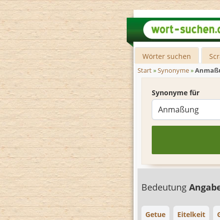
Wörter suchen
Sc
Start
»
Synonyme
»
Anmaß
Synonyme für
Bedeutung
Angab
Getue
Eitelkeit