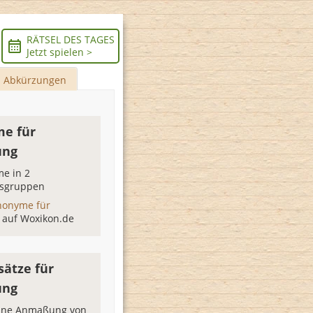
RÄTSEL DES TAGES
Jetzt spielen >
Abkürzungen
e für
ung
e in 2
sgruppen
nonyme für
g
auf Woxikon.de
sätze für
ung
eine Anmaßung von