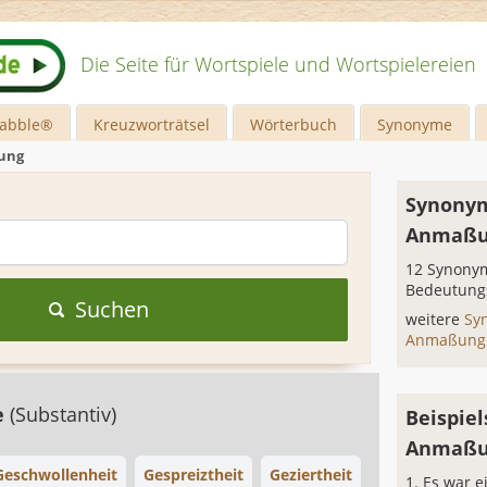
Die Seite für Wortspiele und Wortspielereien
rabble®
Kreuzworträtsel
Wörterbuch
Synonyme
ung
Synonym
Anmaß
12 Synonym
Bedeutung
Suchen
weitere
Sy
Anmaßun
e
(Substantiv)
Beispiel
Anmaß
Geschwollenheit
Gespreiztheit
Geziertheit
Es war 