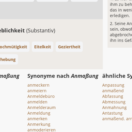
ihm zu beh
das in wen
erledigen.
Seine A
sein, obwo
blichkeit
(Substantiv)
abgebroche
ihn ins Gef
ochmütigkeit
Eitelkeit
Geziertheit
rhebung
maßung
Synonyme nach
Anmaßung
ähnliche 
anmeckern
Anpassung
anmeiern
anmaßend
Anmeldebüro
Abfassung
anmelden
Abmessung
Anmelderaum
Anmahnung
Anmeldung
Antastung
anmerken
anmaßend. arr
Anmerkung
anmoderieren