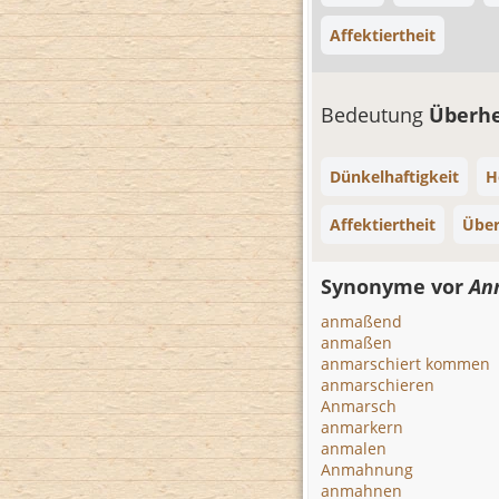
Affektiertheit
Bedeutung
Überhe
Dünkelhaftigkeit
H
Affektiertheit
Übe
Synonyme vor
An
anmaßend
anmaßen
anmarschiert kommen
anmarschieren
Anmarsch
anmarkern
anmalen
Anmahnung
anmahnen