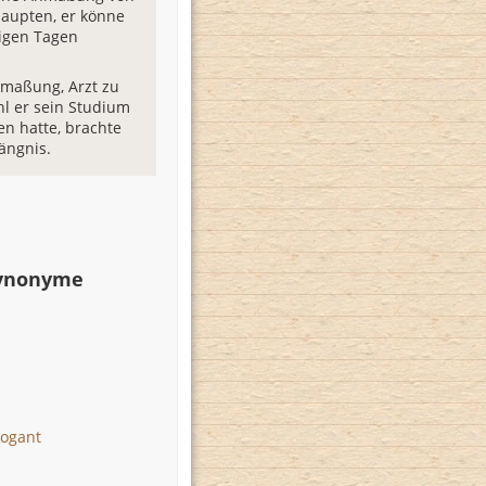
aupten, er könne
igen Tagen
nmaßung, Arzt zu
hl er sein Studium
n hatte, brachte
ängnis.
Synonyme
ogant