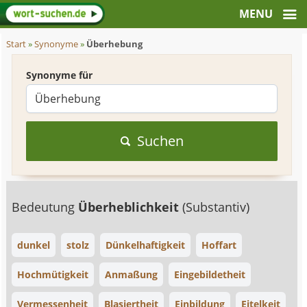
Start
»
Synonyme
»
Überhebung
Synonyme für
Suchen
Bedeutung
Überheblichkeit
(Substantiv)
dunkel
stolz
Dünkelhaftigkeit
Hoffart
Hochmütigkeit
Anmaßung
Eingebildetheit
Vermessenheit
Blasiertheit
Einbildung
Eitelkeit