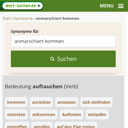
Start
»
Synonyme
»
anmarschiert kommen
Synonyme für
Suchen
Bedeutung
auftauchen
(Verb)
kommen
anrücken
antanzen
sich einfinden
eintreten
ankommen
Auftreten
einlaufen
eintreffen
anrollen
auf den Plan treten