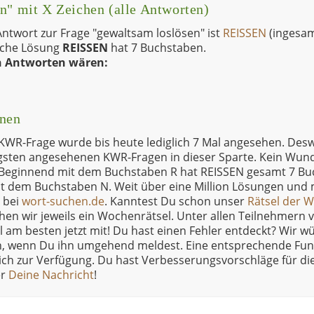
n" mit X Zeichen (alle Antworten)
Antwort zur Frage "gewaltsam loslösen" ist
REISSEN
(ingesam
iche Lösung
REISSEN
hat 7 Buchstaben.
en Antworten wären:
onen
 KWR-Frage wurde bis heute lediglich 7 Mal angesehen. Des
gsten angesehenen KWR-Fragen in dieser Sparte. Kein Wund
Beginnend mit dem Buchstaben R hat REISSEN gesamt 7 Bu
t dem Buchstaben N. Weit über eine Million Lösungen und 
r bei
wort-suchen.de
. Kanntest Du schon unser
Rätsel der 
hen wir jeweils ein Wochenrätsel. Unter allen Teilnehmern v
el am besten jetzt mit! Du hast einen Fehler entdeckt? Wir 
, wenn Du ihn umgehend meldest. Eine entsprechende Funkt
Dich zur Verfügung. Du hast Verbesserungsvorschläge für di
er
Deine Nachricht
!