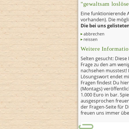
"gewaltsam loslöse
Eine funktionierende 
vorhanden). Die mögl
Die bei uns gelistet
abbrechen
reissen
Weitere Informati
Selten gesucht: Diese
Frage zu den am weni
nachsehen musstest! 
Lösungswort endet mi
Fragen findest Du hie
(Montags) veröffentlic
1.000 Euro in bar. Spi
ausgesprochen freuen
der Fragen-Seite für 
freuen uns immer üb