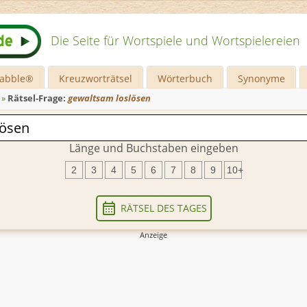
Die Seite für Wortspiele und Wortspielereien
rabble®
Kreuzworträtsel
Wörterbuch
Synonyme
»
Rätsel-Frage:
gewaltsam loslösen
Länge und Buchstaben eingeben
2
3
4
5
6
7
8
9
10+
RÄTSEL DES TAGES