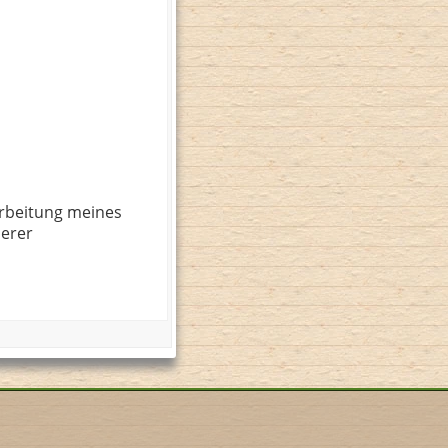
rbeitung meines
serer