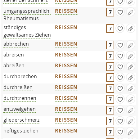
ziehender schmerz
REISSEN
7
umgangssprachlich:
REISSEN
7
Rheumatismus
ständiges
REISSEN
7
gewaltsames Ziehen
abbrechen
REISSEN
7
abreisen
REISSEN
7
abreißen
REISSEN
7
durchbrechen
REISSEN
7
durchreißen
REISSEN
7
durchtrennen
REISSEN
7
entzweigehen
REISSEN
7
gliederschmerz
REISSEN
7
heftiges ziehen
REISSEN
7