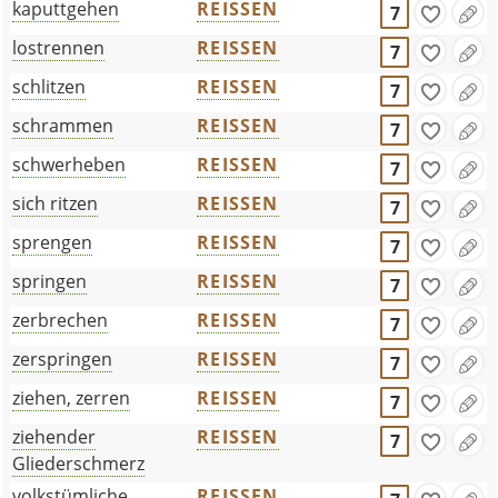
kaputtgehen
REISSEN
7
lostrennen
REISSEN
7
schlitzen
REISSEN
7
schrammen
REISSEN
7
schwerheben
REISSEN
7
sich ritzen
REISSEN
7
sprengen
REISSEN
7
springen
REISSEN
7
zerbrechen
REISSEN
7
zerspringen
REISSEN
7
ziehen, zerren
REISSEN
7
ziehender
REISSEN
7
Gliederschmerz
volkstümliche
REISSEN