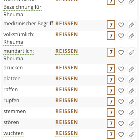
7
Bezeichnung für
Rheuma
medizinischer Begriff
REISSEN
7
volkstümlich:
REISSEN
7
Rheuma
mundartlich:
REISSEN
7
Rheuma
drücken
REISSEN
7
platzen
REISSEN
7
raffen
REISSEN
7
rupfen
REISSEN
7
stemmen
REISSEN
7
stören
REISSEN
7
wuchten
REISSEN
7