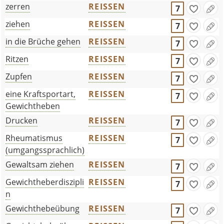
zerren
REISSEN
7
ziehen
REISSEN
7
in die Brüche gehen
REISSEN
7
Ritzen
REISSEN
7
Zupfen
REISSEN
7
eine Kraftsportart,
REISSEN
7
Gewichtheben
Drucken
REISSEN
7
Rheumatismus
REISSEN
7
(umgangssprachlich)
Gewaltsam ziehen
REISSEN
7
Gewichtheberdiszipli
REISSEN
7
n
Gewichthebeübung
REISSEN
7