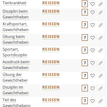
Tierkrankheit
REISSEN
7
Disziplin beim
REISSEN
7
Gewichtheben
Kraftsportart,
REISSEN
7
Gewichtheben
Übung beim
REISSEN
7
Gewichtheben
Sportart,
REISSEN
7
Sportdisziplin
Ausdruck beim
REISSEN
7
Gewichtheben
Übung der
REISSEN
7
Gewichtheber
Disziplin im
REISSEN
7
Gewichtheben
Teil des
REISSEN
7
Gewichthebens