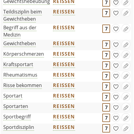
Gewichtshebeübung
REISSEN
7
Teildisziplin beim
REISSEN
7
Gewichtheben
Begriff aus der
REISSEN
7
Medizin
Gewichtheben
REISSEN
7
Körperschmerzen
REISSEN
7
Kraftsportart
REISSEN
7
Rheumatismus
REISSEN
7
Risse bekommen
REISSEN
7
Sportart
REISSEN
7
Sportarten
REISSEN
7
Sportbegriff
REISSEN
7
Sportdisziplin
REISSEN
7