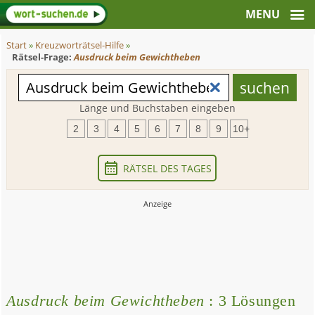
Start
»
Kreuzworträtsel-Hilfe
»
Rätsel-Frage:
Ausdruck beim Gewichtheben
Länge und Buchstaben eingeben
2
3
4
5
6
7
8
9
10+
RÄTSEL DES TAGES
Ausdruck beim Gewichtheben
: 3 Lösungen