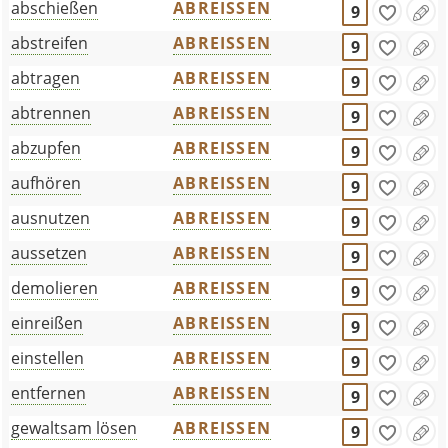
abschießen
ABREISSEN
9
abstreifen
ABREISSEN
9
abtragen
ABREISSEN
9
abtrennen
ABREISSEN
9
abzupfen
ABREISSEN
9
aufhören
ABREISSEN
9
ausnutzen
ABREISSEN
9
aussetzen
ABREISSEN
9
demolieren
ABREISSEN
9
einreißen
ABREISSEN
9
einstellen
ABREISSEN
9
entfernen
ABREISSEN
9
gewaltsam lösen
ABREISSEN
9