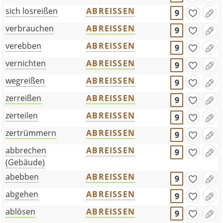
sich losreißen
ABREISSEN
9
verbrauchen
ABREISSEN
9
verebben
ABREISSEN
9
vernichten
ABREISSEN
9
wegreißen
ABREISSEN
9
zerreißen
ABREISSEN
9
zerteilen
ABREISSEN
9
zertrümmern
ABREISSEN
9
abbrechen
ABREISSEN
9
(Gebäude)
abebben
ABREISSEN
9
abgehen
ABREISSEN
9
ablösen
ABREISSEN
9