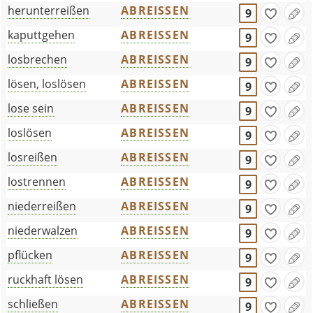
herunterreißen
ABREISSEN
9
kaputtgehen
ABREISSEN
9
losbrechen
ABREISSEN
9
lösen, loslösen
ABREISSEN
9
lose sein
ABREISSEN
9
loslösen
ABREISSEN
9
losreißen
ABREISSEN
9
lostrennen
ABREISSEN
9
niederreißen
ABREISSEN
9
niederwalzen
ABREISSEN
9
pflücken
ABREISSEN
9
ruckhaft lösen
ABREISSEN
9
schließen
ABREISSEN
9