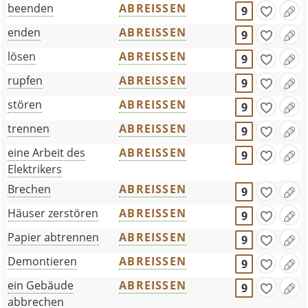
beenden
ABREISSEN
9
enden
ABREISSEN
9
lösen
ABREISSEN
9
rupfen
ABREISSEN
9
stören
ABREISSEN
9
trennen
ABREISSEN
9
eine Arbeit des
ABREISSEN
9
Elektrikers
Brechen
ABREISSEN
9
Häuser zerstören
ABREISSEN
9
Papier abtrennen
ABREISSEN
9
Demontieren
ABREISSEN
9
ein Gebäude
ABREISSEN
9
abbrechen