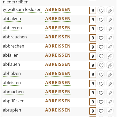
niederreißen
gewaltsam loslösen
ABREISSEN
9
abbalgen
ABREISSEN
9
abbeeren
ABREISSEN
9
abbrauchen
ABREISSEN
9
abbrechen
ABREISSEN
9
abfallen
ABREISSEN
9
abflauen
ABREISSEN
9
abholzen
ABREISSEN
9
ableisten
ABREISSEN
9
abmachen
ABREISSEN
9
abpflücken
ABREISSEN
9
abrupfen
ABREISSEN
9