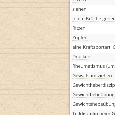
ziehen
in die Brüche gehe
Ritzen
Zupfen
eine Kraftsportart,
Drucken
Rheumatismus (umg
Gewaltsam ziehen
Gewichtheberdiszip
Gewichthebeübung
Gewichtshebeübun
Teildisziplin beim