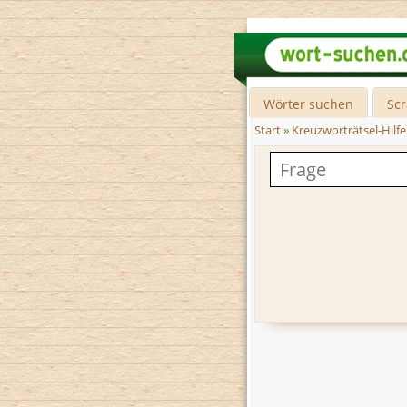
Wörter suchen
Sc
Start
»
Kreuzworträtsel-Hilfe