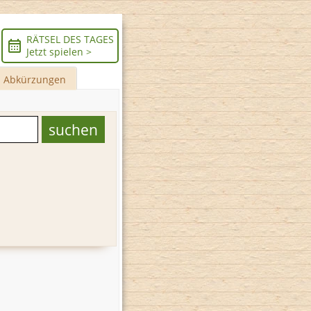
RÄTSEL DES TAGES
Jetzt spielen >
Abkürzungen