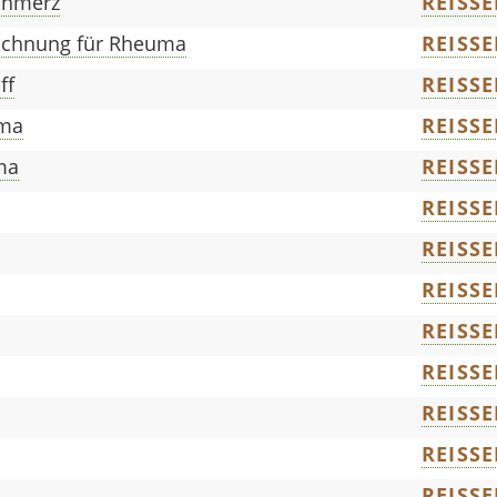
chmerz
REISS
eichnung für Rheuma
REISS
ff
REISS
uma
REISS
ma
REISS
REISS
REISS
REISS
REISS
REISS
REISS
REISS
REISS