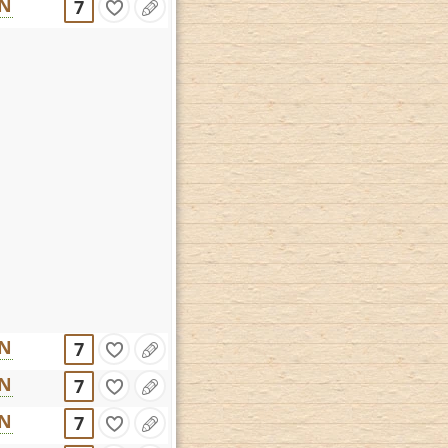
EN
7
EN
7
EN
7
EN
7