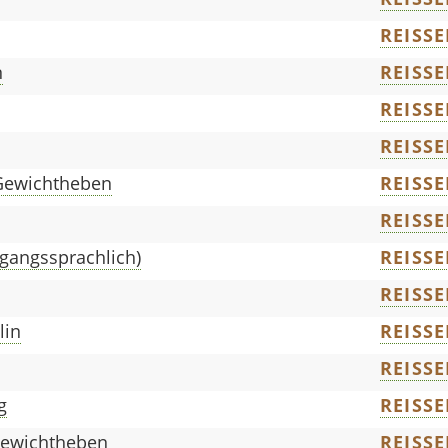
REISS
n
REISS
REISS
REISS
 Gewichtheben
REISS
REISS
angssprachlich)
REISS
REISS
lin
REISS
REISS
g
REISS
 Gewichtheben
REISS