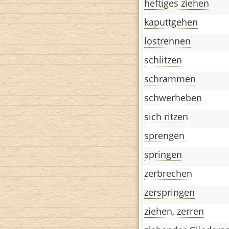
heftiges ziehen
kaputtgehen
lostrennen
schlitzen
schrammen
schwerheben
sich ritzen
sprengen
springen
zerbrechen
zerspringen
ziehen, zerren