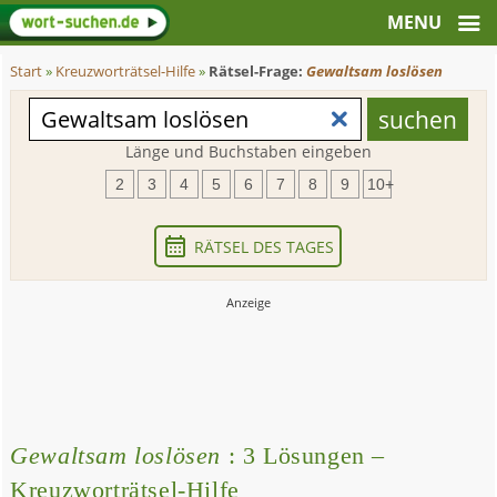
Start
»
Kreuzworträtsel-Hilfe
»
Rätsel-Frage:
Gewaltsam loslösen
Länge und Buchstaben eingeben
2
3
4
5
6
7
8
9
10+
RÄTSEL DES TAGES
Gewaltsam loslösen
: 3 Lösungen –
Kreuzworträtsel-Hilfe