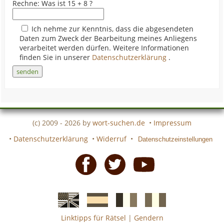
Rechne: Was ist 15 + 8 ?
Ich nehme zur Kenntnis, dass die abgesendeten
Daten zum Zweck der Bearbeitung meines Anliegens
verarbeitet werden dürfen. Weitere Informationen
finden Sie in unserer
Datenschutzerklärung
.
(c) 2009 - 2026 by
wort-suchen.de
•
Impressum
•
Datenschutzerklärung
•
Widerruf
•
Datenschutzeinstellungen
Facebook
Twitter
Youtube
Linktipps für Rätsel
|
Gendern
Englische
Spanische
französiche
italienische