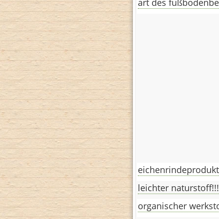
art des fußbodenbe
eichenrindeprodukt
leichter naturstoff!!!
organischer werksto