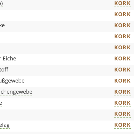
w)
KORK
KORK
ke
KORK
KORK
KORK
r Eiche
KORK
toff
KORK
lußgewebe
KORK
lächengewebe
KORK
e
KORK
KORK
elag
KORK