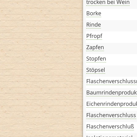
trocken bei Wein
Borke
Rinde
Pfropf
Zapfen
Stopfen
Stöpsel
Flaschenverschluss
Baumrindenproduk
Eichenrindenprodu
Flaschenverschluss
Flaschenverschluß