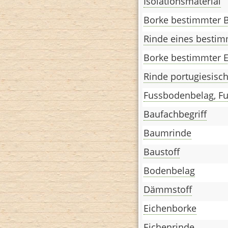
Isolationsmaterial
Borke bestimmter
Rinde eines besti
Borke bestimmter 
Rinde portugiesisc
Fussbodenbelag, F
Baufachbegriff
Baumrinde
Baustoff
Bodenbelag
Dämmstoff
Eichenborke
Eichenrinde