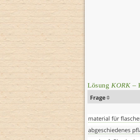
Lösung
KORK
– K
Frage
material für flasch
abgeschiedenes pfl