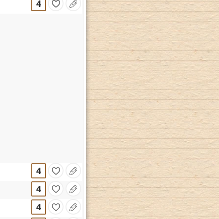
4
4
4
4