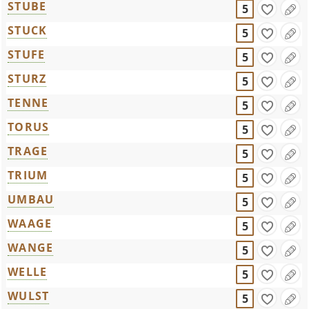
STUBE
5
STUCK
5
STUFE
5
STURZ
5
TENNE
5
TORUS
5
TRAGE
5
TRIUM
5
UMBAU
5
WAAGE
5
WANGE
5
WELLE
5
WULST
5