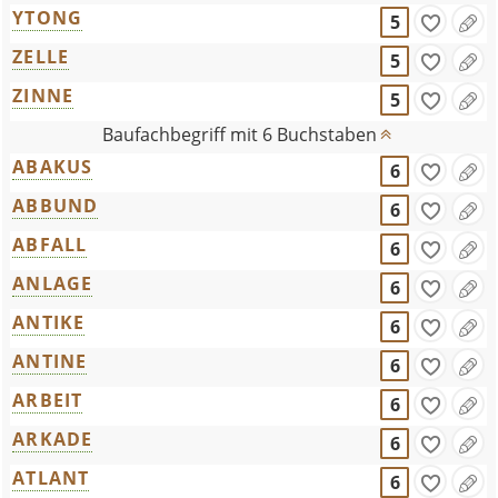
YTONG
5
ZELLE
5
ZINNE
5
Baufachbegriff mit 6 Buchstaben
ABAKUS
6
ABBUND
6
ABFALL
6
ANLAGE
6
ANTIKE
6
ANTINE
6
ARBEIT
6
ARKADE
6
ATLANT
6