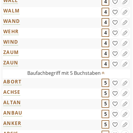
WALL
4
WALM
4
WAND
4
WEHR
4
WIND
4
ZAUM
4
ZAUN
4
Baufachbegriff mit 5 Buchstaben
ABORT
5
ACHSE
5
ALTAN
5
ANBAU
5
ANKER
5