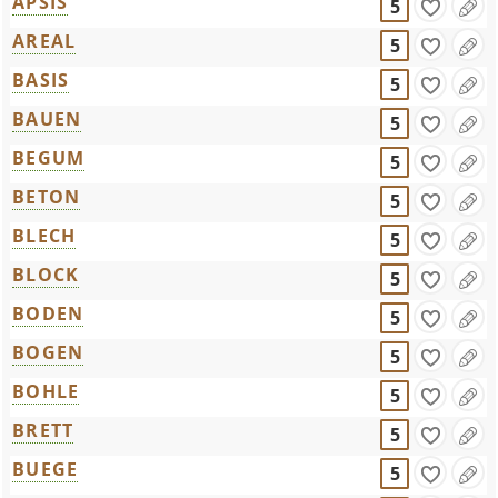
APSIS
5
AREAL
5
BASIS
5
BAUEN
5
BEGUM
5
BETON
5
BLECH
5
BLOCK
5
BODEN
5
BOGEN
5
BOHLE
5
BRETT
5
BUEGE
5