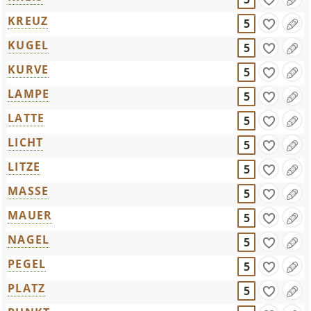
KREUZ
5
KUGEL
5
KURVE
5
LAMPE
5
LATTE
5
LICHT
5
LITZE
5
MASSE
5
MAUER
5
NAGEL
5
PEGEL
5
PLATZ
5