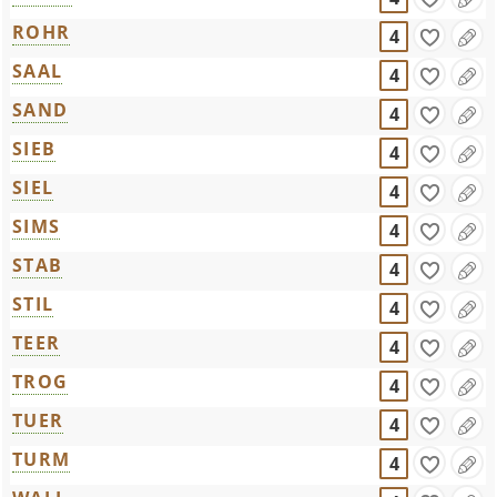
ROHR
4
SAAL
4
SAND
4
SIEB
4
SIEL
4
SIMS
4
STAB
4
STIL
4
TEER
4
TROG
4
TUER
4
TURM
4