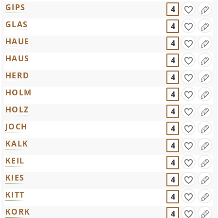
GIPS
4
GLAS
4
HAUE
4
HAUS
4
HERD
4
HOLM
4
HOLZ
4
JOCH
4
KALK
4
KEIL
4
KIES
4
KITT
4
KORK
4