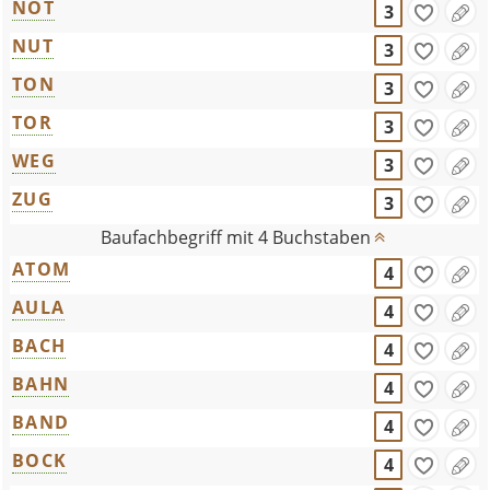
NOT
3
NUT
3
TON
3
TOR
3
WEG
3
ZUG
3
Baufachbegriff mit 4 Buchstaben
ATOM
4
AULA
4
BACH
4
BAHN
4
BAND
4
BOCK
4