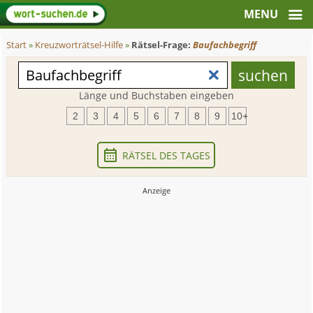
Start
»
Kreuzworträtsel-Hilfe
»
Rätsel-Frage:
Baufachbegriff
Länge und Buchstaben eingeben
2
3
4
5
6
7
8
9
10+
RÄTSEL DES TAGES