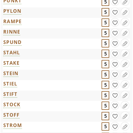
PUNKT
5
PYLON
5
RAMPE
5
RINNE
5
SPUND
5
STAHL
5
STAKE
5
STEIN
5
STIEL
5
STIFT
5
STOCK
5
STOFF
5
STROM
5