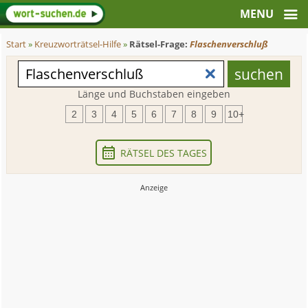
Start
»
Kreuzworträtsel-Hilfe
»
Rätsel-Frage:
Flaschenverschluß
Länge und Buchstaben eingeben
2
3
4
5
6
7
8
9
10+
RÄTSEL DES TAGES