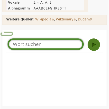
Vokale
2 ×
A
,
Ä
,
E
Alphagramm
AAÄBCEFGHKSSTT
Weitere Quellen:
Wikipedia
,
Wiktionary
,
Duden