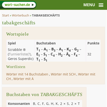
Start
»
Wörterbuch
»
TABAKGESCHÄFTS
tabakgeschäfts
Wortspiele
Spiel
Buchstaben
Punkte
T
A
B
A
K
G
–
–
–
–
–
–
Scrabble ®
1
1
3
1
4
2
E
S
C
H
Ä
F
(
Turnierliste
(?)
,
–
–
–
–
–
–
32
1
1
4
2
6
4
Geros Superdic
)
T
S
–
1
1
Wortlisten
Wörter mit 14 Buchstaben
,
Wörter mit SCH
,
Wörter mit
CH
,
Wörter mit Ä
Buchstaben von
TABAKGESCHÄFTS
Konsonanten
B
,
C
,
F
,
G
,
H
,
K
, 2 ×
S
, 2 ×
T