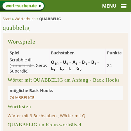
Start
»
Wörterbuch
»
QUABBELIG
quabbelig
Wortspiele
Spiel
Buchstaben
Punkte
Scrabble ®
Q
U
A
B
B
–
–
–
–
–
10
1
1
3
3
(
Turnierliste
,
Geros
24
E
L
I
G
–
–
–
1
2
1
2
Superdic
)
Wörter mit QUABBELIG am Anfang - Back Hooks
mögliche Back Hooks
QUABBELIG
E
Wortlisten
Wörter mit 9 Buchstaben
,
Wörter mit Q
QUABBELIG im Kreuzworträtsel