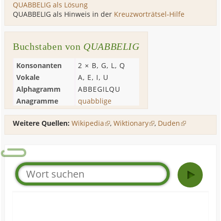
QUABBELIG als Lösung
QUABBELIG als Hinweis in der
Kreuzworträtsel-Hilfe
Buchstaben von
QUABBELIG
Konsonanten
2 ×
B
,
G
,
L
,
Q
Vokale
A
,
E
,
I
,
U
Alphagramm
ABBEGILQU
Anagramme
quabblige
Weitere Quellen:
Wikipedia
,
Wiktionary
,
Duden