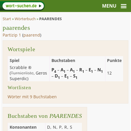
Start
»
Wörterbuch
»
PAARENDES
paarendes
Partizip 1
(
paarend
)
Wortspiele
Spiel
Buchstaben
Punkte
Scrabble ®
P
A
A
R
E
N
–
–
–
–
–
4
1
1
1
1
1
(
Turnierliste
,
Geros
12
D
E
S
–
–
–
1
1
1
Superdic
)
Wortlisten
Wörter mit 9 Buchstaben
Buchstaben von
PAARENDES
Konsonanten
D
,
N
,
P
,
R
,
S