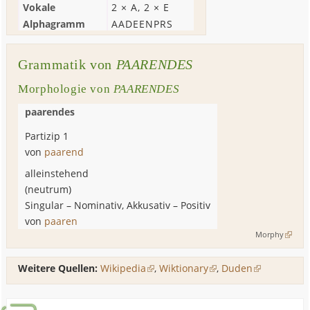
Vokale
2 ×
A
, 2 ×
E
Alphagramm
AADEENPRS
Grammatik von
PAARENDES
Morphologie von
PAARENDES
paarendes
Partizip 1
von
paarend
alleinstehend
(
neutrum
)
Singular
–
Nominativ, Akkusativ
–
Positiv
von
paaren
Morphy
Weitere Quellen:
Wikipedia
,
Wiktionary
,
Duden