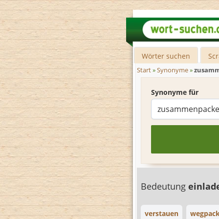
Wörter suchen
Sc
Start
»
Synonyme
»
zusam
Synonyme für
Bedeutung
einla
verstauen
wegpac