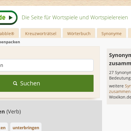
Die Seite für Wortspiele und Wortspielereien
rabble®
Kreuzworträtsel
Wörterbuch
Synonyme
menpacken
Synonym
zusamm
27 Synonym
Bedeutung
Suchen
weitere
Sy
zusammen
Woxikon.d
den
(Verb)
ken
unterbringen