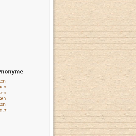
Synonyme
ken
ken
sen
ken
ken
pen