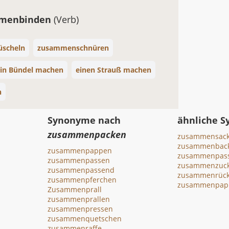
menbinden
(Verb)
üscheln
zusammenschnüren
in Bündel machen
einen Strauß machen
n
Synonyme nach
ähnliche 
zusammenpacken
zusammensac
zusammenbac
zusammenpappen
zusammenpas
zusammenpassen
zusammenzuc
zusammenpassend
zusammenrüc
zusammenpferchen
zusammenpap
Zusammenprall
zusammenprallen
zusammenpressen
zusammenquetschen
zusammenraffe