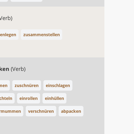
(Verb)
enlegen
zusammenstellen
cken
(Verb)
men
zuschnüren
einschlagen
chteln
einrollen
einhüllen
rmummen
verschnüren
abpacken