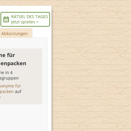
RÄTSEL DES TAGES
Jetzt spielen >
Abkürzungen
e für
enpacken
e in 4
sgruppen
nonyme für
packen
auf
e