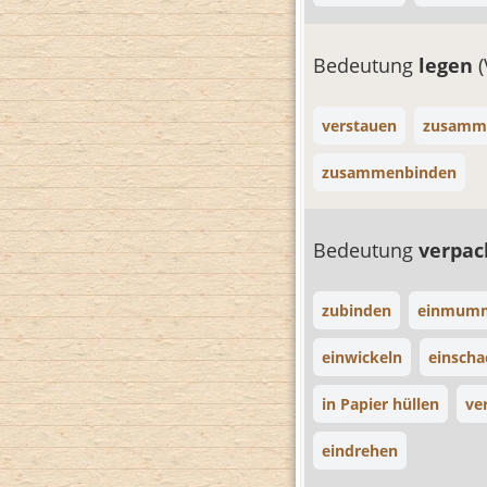
Bedeutung
legen
verstauen
zusamm
zusammenbinden
Bedeutung
verpa
zubinden
einmum
einwickeln
einscha
in Papier hüllen
ve
eindrehen