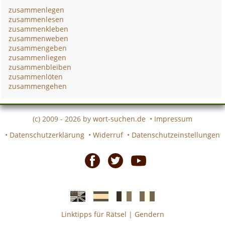
zusammenlegen
zusammenlesen
zusammenkleben
zusammenweben
zusammengeben
zusammenliegen
zusammenbleiben
zusammenlöten
zusammengehen
(c) 2009 - 2026 by
wort-suchen.de
•
Impressum
•
Datenschutzerklärung
•
Widerruf
•
Datenschutzeinstellungen
Facebook
Twitter
Youtube
Linktipps für Rätsel
|
Gendern
Englische
Spanische
französiche
italienische