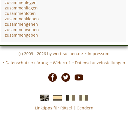
zusammenlegen
zusammenliegen
zusammenlöten
zusammenkleben
zusammengehen
zusammenweben
zusammengeben
(c) 2009 - 2026 by
wort-suchen.de
•
Impressum
•
Datenschutzerklärung
•
Widerruf
•
Datenschutzeinstellungen
Facebook
Twitter
Youtube
Linktipps für Rätsel
|
Gendern
Englische
Spanische
französiche
italienische
wort-
wort-
Kreuzworträtsel-
Kreuzworträtsel-