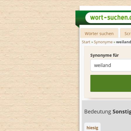
Wörter suchen
Sc
Start
»
Synonyme
»
weilan
Synonyme für
Bedeutung
Sonsti
hiesig