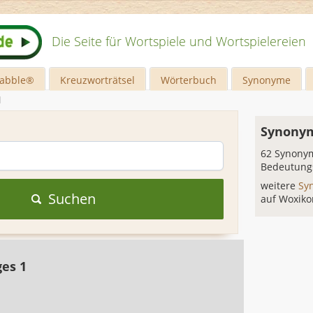
Die Seite für Wortspiele und Wortspielereien
rabble®
Kreuzworträtsel
Wörterbuch
Synonyme
d
Synonym
62 Synonym
Bedeutung
weitere
Sy
Suchen
auf Woxiko
ges 1