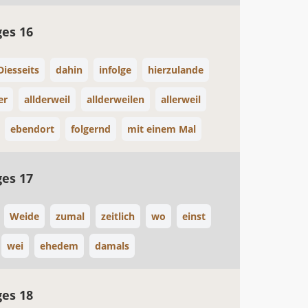
ges 16
Diesseits
dahin
infolge
hierzulande
er
allderweil
allderweilen
allerweil
ebendort
folgernd
mit einem Mal
ges 17
Weide
zumal
zeitlich
wo
einst
wei
ehedem
damals
ges 18