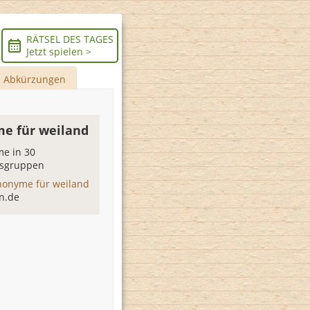
RÄTSEL DES TAGES
Jetzt spielen >
Abkürzungen
e für weiland
e in 30
sgruppen
nonyme für weiland
n.de