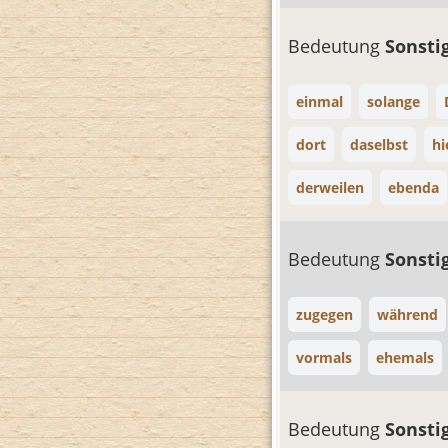
Bedeutung
Sonsti
einmal
solange
dort
daselbst
hi
derweilen
ebenda
Bedeutung
Sonsti
zugegen
während
vormals
ehemals
Bedeutung
Sonsti