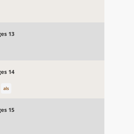
ges 13
ges 14
als
ges 15