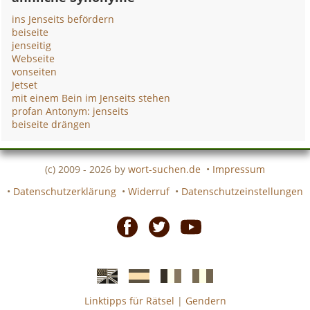
ins Jenseits befördern
beiseite
jenseitig
Webseite
vonseiten
Jetset
mit einem Bein im Jenseits stehen
profan Antonym: jenseits
beiseite drängen
(c) 2009 - 2026 by
wort-suchen.de
•
Impressum
•
Datenschutzerklärung
•
Widerruf
•
Datenschutzeinstellungen
Facebook
Twitter
Youtube
Linktipps für Rätsel
|
Gendern
Englische
Spanische
französiche
italienische