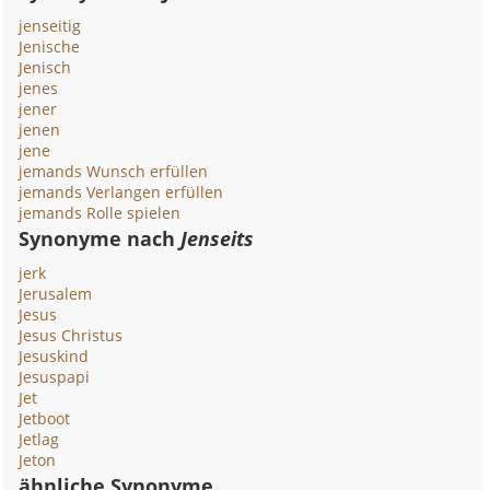
jenseitig
Jenische
Jenisch
jenes
jener
jenen
jene
jemands Wunsch erfüllen
jemands Verlangen erfüllen
jemands Rolle spielen
Synonyme nach
Jenseits
jerk
Jerusalem
Jesus
Jesus Christus
Jesuskind
Jesuspapi
Jet
Jetboot
Jetlag
Jeton
ähnliche Synonyme