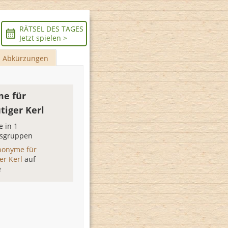
RÄTSEL DES TAGES
Jetzt spielen >
Abkürzungen
e für
iger Kerl
 in 1
sgruppen
nonyme für
er Kerl
auf
e