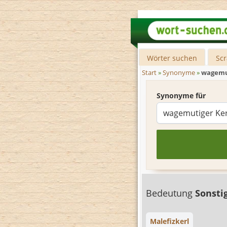
Wörter suchen
Sc
Start
»
Synonyme
»
wagemu
Synonyme für
Bedeutung
Sonsti
Malefizkerl