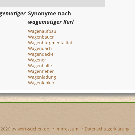
gemutiger
Synonyme nach
wagemutiger Kerl
Wagenaufbau
Wagenbauer
Wagenburgmentalität
Wagendach
Wagendecke
Wagener
Wagenhalle
Wagenheber
Wagenladung
Wagenlenker
- 2026 by
wort-suchen.de
•
Impressum
•
Datenschutzerklärung