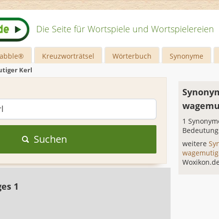
Die Seite für Wortspiele und Wortspielereien
rabble®
Kreuzworträtsel
Wörterbuch
Synonyme
tiger Kerl
Synonym
wagemut
1 Synonyme
Bedeutung
Suchen
weitere
Sy
wagemutig
Woxikon.d
ges 1