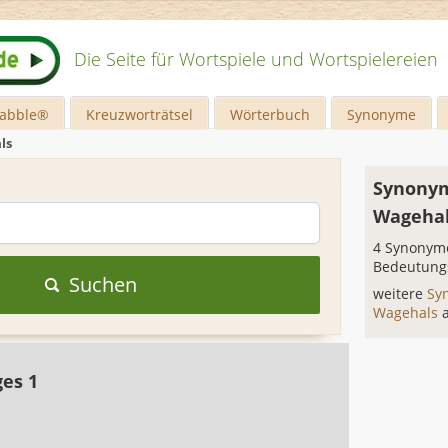
Die Seite für Wortspiele und Wortspielereien
rabble®
Kreuzworträtsel
Wörterbuch
Synonyme
ls
Synonym
Wageha
4 Synonyme
Bedeutung
Suchen
weitere
Sy
Wagehals
ges 1