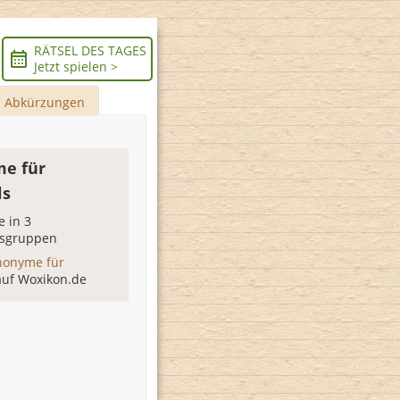
RÄTSEL DES TAGES
Jetzt spielen >
Abkürzungen
e für
ls
 in 3
sgruppen
nonyme für
auf Woxikon.de