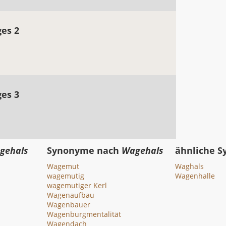
ges 2
ges 3
gehals
Synonyme nach
Wagehals
ähnliche 
Wagemut
Waghals
wagemutig
Wagenhalle
wagemutiger Kerl
Wagenaufbau
Wagenbauer
Wagenburgmentalität
Wagendach