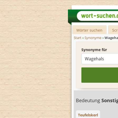
Wörter suchen
Sc
Start
»
Synonyme
»
Wageha
Synonyme für
Bedeutung
Sonsti
Teufelskerl