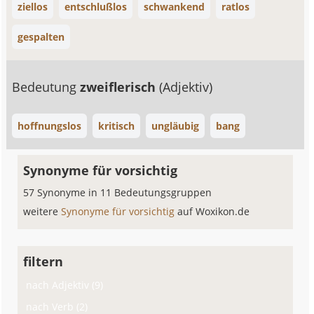
ziellos
entschlußlos
schwankend
ratlos
gespalten
Bedeutung
zweiflerisch
(Adjektiv)
hoffnungslos
kritisch
ungläubig
bang
Synonyme für vorsichtig
57 Synonyme in 11 Bedeutungsgruppen
weitere
Synonyme für vorsichtig
auf Woxikon.de
filtern
nach Adjektiv (9)
nach Verb (2)