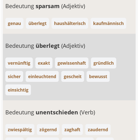
Bedeutung
sparsam
(Adjektiv)
genau
überlegt
haushälterisch
kaufmännisch
Bedeutung
überlegt
(Adjektiv)
vernünftig
exakt
gewissenhaft
gründlich
sicher
einleuchtend
gescheit
bewusst
einsichtig
Bedeutung
unentschieden
(Verb)
zwiespältig
zögernd
zaghaft
zaudernd