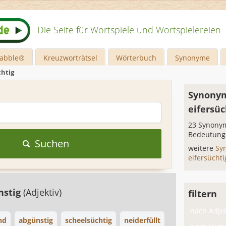
Die Seite für Wortspiele und Wortspielereien
rabble®
Kreuzworträtsel
Wörterbuch
Synonyme
chtig
Synonym
eifersüc
23 Synonym
Bedeutung
Suchen
weitere
Sy
eifersücht
nstig
(Adjektiv)
filtern
nach Adjek
nd
abgünstig
scheelsüchtig
neiderfüllt