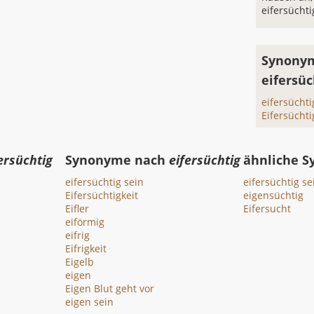
eifersücht
Synonym
eifersüc
eifersüchti
Eifersüchti
ersüchtig
Synonyme nach
eifersüchtig
ähnliche 
eifersüchtig sein
eifersüchtig se
Eifersüchtigkeit
eigensüchtig
Eifler
Eifersucht
eiförmig
eifrig
Eifrigkeit
Eigelb
eigen
Eigen Blut geht vor
eigen sein