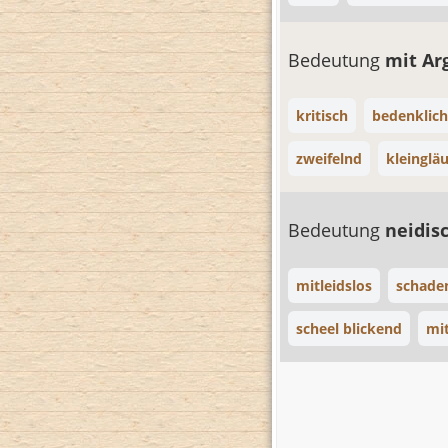
Bedeutung
mit A
kritisch
bedenklich
zweifelnd
kleinglä
Bedeutung
neidis
mitleidslos
schade
scheel blickend
mit