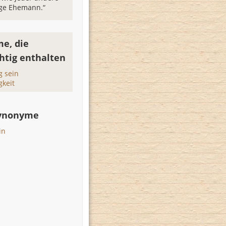
ige Ehemann.“
e, die
htig enthalten
g sein
gkeit
Synonyme
in