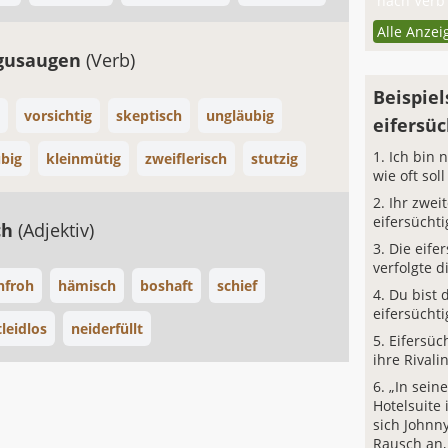
nach Verb 
Alle Anzei
rgusaugen
(Verb)
Beispiel
vorsichtig
skeptisch
ungläubig
eifersüc
Ich bin n
ubig
kleinmütig
zweiflerisch
stutzig
wie oft sol
Ihr zwei
eifersüchti
ch
(Adjektiv)
Die eife
verfolgte d
nfroh
hämisch
boshaft
schief
Du bist 
eifersüchti
leidlos
neiderfüllt
Eifersüc
ihre Rivalin
„In sei
Hotelsuite 
sich Johnn
Rausch an,