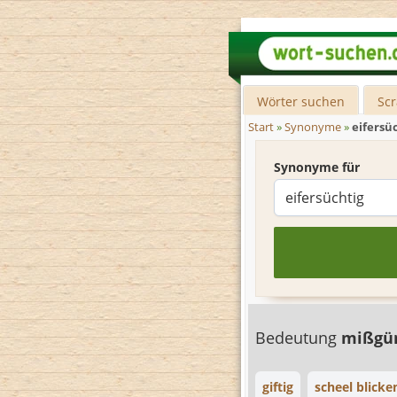
Wörter suchen
Sc
Start
»
Synonyme
»
eifersü
Synonyme für
Bedeutung
mißgü
giftig
scheel blicke