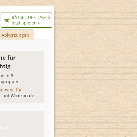
RÄTSEL DES TAGES
Jetzt spielen >
Abkürzungen
e für
htig
e in 3
sgruppen
nonyme für
ig
auf Woxikon.de
tiv (2)