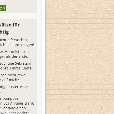
(1)
gen
sätze für
htig
icht eifersüchtig,
l ich das noch sagen!
ter Mann ist noch
ger als der erste.
rsüchtige Sekretärin
ie Frau ihres Chefs.
doch nicht etwa
g auf mich?
htig musterte sie
.
ner pompösen
in Los Angeles trank
y Fontane einen
 wie jeder andere