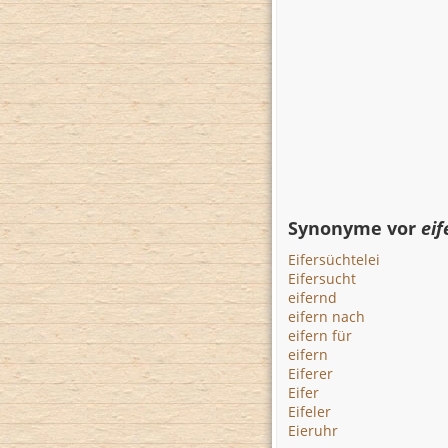
Synonyme vor
eif
Eifersüchtelei
Eifersucht
eifernd
eifern nach
eifern für
eifern
Eiferer
Eifer
Eifeler
Eieruhr